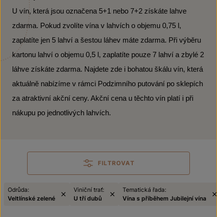
U vín, která jsou označena 5+1 nebo 7+2 získáte lahve
zdarma. Pokud zvolíte vína v lahvích o objemu 0,75 l,
zaplatíte jen 5 lahví a šestou láhev máte zdarma. Při výběru
kartonu lahví o objemu 0,5 l, zaplatíte pouze 7 lahví a zbylé 2
láhve získáte zdarma. Najdete zde i bohatou škálu vín, která
aktuálně nabízíme v rámci Podzimního putování po sklepích
za atraktivní akční ceny. Akční cena u těchto vín platí i při
nákupu po jednotlivých lahvích.
FILTROVAT
Odrůda:
Viniční trať:
Tematická řada:
Veltlínské zelené
U tří dubů
Vína s příběhem Jubilejní vína