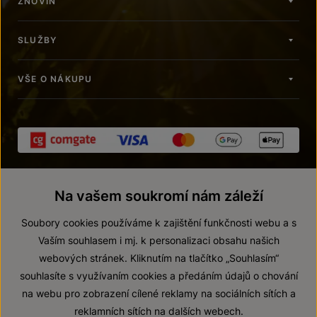
ZNOVÍN
SLUŽBY
VŠE O NÁKUPU
Na vašem soukromí nám záleží
Soubory cookies používáme k zajištění funkčnosti webu a s
Vaším souhlasem i mj. k personalizaci obsahu našich
webových stránek. Kliknutím na tlačítko „Souhlasím“
© 2026 ZNOVÍN ZNOJMO, a. s.
souhlasíte s využívaním cookies a předáním údajů o chování
Vnitřní oznamovací systém (whistleblowing)
na webu pro zobrazení cílené reklamy na sociálních sítích a
Prohlášení o přístupnosti
reklamních sítích na dalších webech.