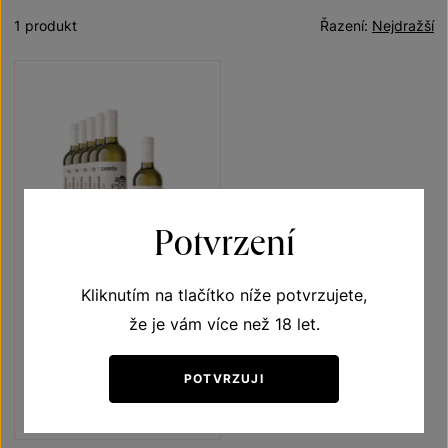
1 produkt
Řazení:
Nejdražší
Potvrzení
5+1
ZDARMA
Kliknutím na tlačítko níže potvrzujete,
Veltlínské zelené 5+1
že je vám více než 18 let.
Vína s příběhem Jubilejní vína
výběr z hroznů 2021
POTVRZUJI
Šarže 1321
1140 Kč
950
Kč