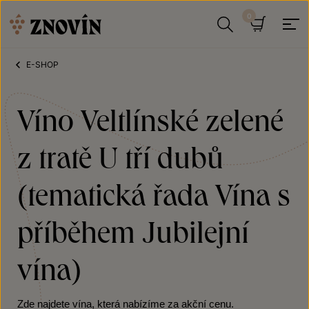
Přeskočit na obsah
Hledat
Košík
E-SHOP
Víno Veltlínské zelené
z tratě U tří dubů
(tematická řada Vína s
příběhem Jubilejní
vína)
Zde najdete vína, která nabízíme za akční cenu.