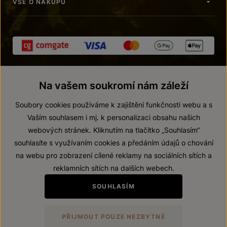
VŠE O NÁKUPU
Na vašem soukromí nám záleží
Soubory cookies používáme k zajištění funkčnosti webu a s
Vaším souhlasem i mj. k personalizaci obsahu našich
webových stránek. Kliknutím na tlačítko „Souhlasím“
© 2026 ZNOVÍN ZNOJMO, a. s.
souhlasíte s využívaním cookies a předáním údajů o chování
Vnitřní oznamovací systém (whistleblowing)
na webu pro zobrazení cílené reklamy na sociálních sítích a
Prohlášení o přístupnosti
reklamních sítích na dalších webech.
Upravit nastavení
SOUHLASÍM
Zákaz prodeje alkoholických nápojů osobám mladším 18 let.
PŘIJMOUT POUZE NEZBYTNÉ
Vytvořil
webProgress