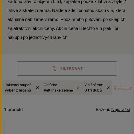
kartonu lahví o objemu 0,5 l, zaplatíte pouze 7 lahví a zbylé 2
láhve získáte zdarma. Najdete zde i bohatou škálu vín, která
aktuálně nabízíme v rámci Podzimního putování po sklepích
za atraktivní akční ceny. Akční cena u těchto vín platí i při
nákupu po jednotlivých lahvích.
FILTROVAT
Jakostní stupeň:
Odrůda:
Viniční trať:
Zrušit filtry
výběr z hroznů
Veltlínské zelené
U tří dubů
1 produkt
Řazení:
Nejdražší