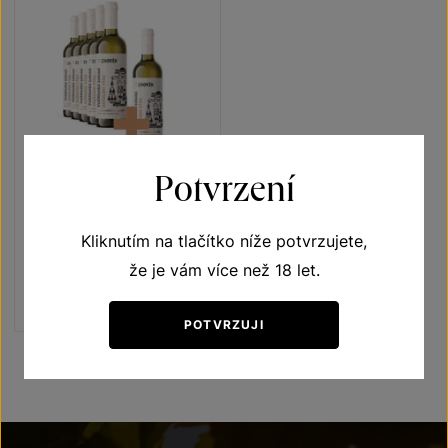
5+1
ZDARMA
Potvrzení
Veltlínské zelené 5+1
Kliknutím na tlačítko níže potvrzujete,
Vína s příběhem Jubilejní vína
výběr z hroznů 2021
že je vám více než 18 let.
Šarže 1321
1140 Kč
950
Kč
POTVRZUJI