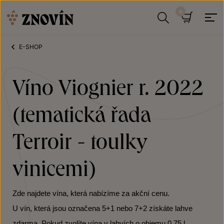
Přeskočit na obsah
Hledat
Košík
E-SHOP
Víno Viognier r. 2022
(tematická řada
Terroir - toulky
vinicemi)
Zde najdete vína, která nabízíme za akční cenu.
U vín, která jsou označena 5+1 nebo 7+2 získáte lahve
zdarma. Pokud zvolíte vína v lahvích o objemu 0,75 l,