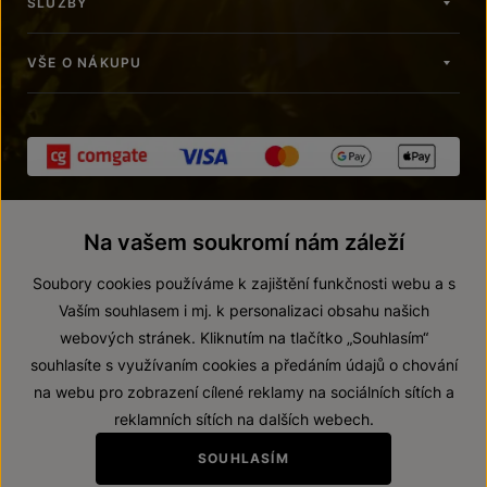
SLUŽBY
VŠE O NÁKUPU
Na vašem soukromí nám záleží
Soubory cookies používáme k zajištění funkčnosti webu a s
Vaším souhlasem i mj. k personalizaci obsahu našich
webových stránek. Kliknutím na tlačítko „Souhlasím“
© 2026 ZNOVÍN ZNOJMO, a. s.
souhlasíte s využívaním cookies a předáním údajů o chování
Vnitřní oznamovací systém (whistleblowing)
na webu pro zobrazení cílené reklamy na sociálních sítích a
Prohlášení o přístupnosti
reklamních sítích na dalších webech.
Upravit nastavení
SOUHLASÍM
Zákaz prodeje alkoholických nápojů osobám mladším 18 let.