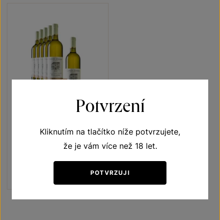
Potvrzení
5+1
ZDARMA
Viognier 5+1
Kliknutím na tlačítko níže potvrzujete,
že je vám více než 18 let.
Terroir - toulky vinicemi
moravské zemské víno 2022
Šarže 2325
POTVRZUJI
1020 Kč
850
Kč