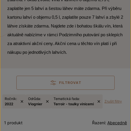
zaplatíte jen 5 lahví a šestou láhev máte zdarma. Při výběru
kartonu lahví o objemu 0,5 l, zaplatíte pouze 7 lahví a zbylé 2
láhve získáte zdarma. Najdete zde i bohatou škálu vín, která
aktuálně nabízíme v rámci Podzimního putování po sklepích
za atraktivní akční ceny. Akční cena u těchto vín platí i při
nákupu po jednotlivých lahvích.
FILTROVAT
Ročník:
Odrůda:
Tematická řada:
Zrušit filtry
2022
Viognier
Terroir - toulky vinicemi
1 produkt
Řazení:
Abecedně