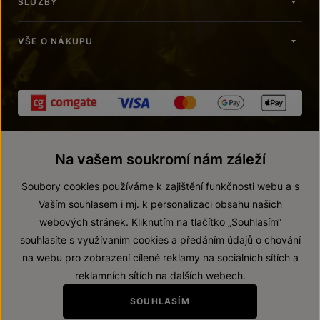
SLUŽBY
VŠE O NÁKUPU
Na vašem soukromí nám záleží
Soubory cookies používáme k zajištění funkčnosti webu a s
Vaším souhlasem i mj. k personalizaci obsahu našich
webových stránek. Kliknutím na tlačítko „Souhlasím“
© 2026 ZNOVÍN ZNOJMO, a. s.
souhlasíte s využívaním cookies a předáním údajů o chování
Vnitřní oznamovací systém (whistleblowing)
na webu pro zobrazení cílené reklamy na sociálních sítích a
Prohlášení o přístupnosti
reklamních sítích na dalších webech.
Upravit nastavení
SOUHLASÍM
Zákaz prodeje alkoholických nápojů osobám mladším 18 let.