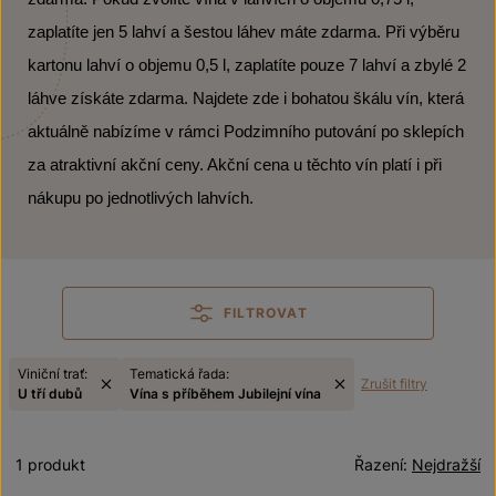
zaplatíte jen 5 lahví a šestou láhev máte zdarma. Při výběru
kartonu lahví o objemu 0,5 l, zaplatíte pouze 7 lahví a zbylé 2
láhve získáte zdarma. Najdete zde i bohatou škálu vín, která
aktuálně nabízíme v rámci Podzimního putování po sklepích
za atraktivní akční ceny. Akční cena u těchto vín platí i při
nákupu po jednotlivých lahvích.
FILTROVAT
Viniční trať:
Tematická řada:
Zrušit filtry
U tří dubů
Vína s příběhem Jubilejní vína
1 produkt
Řazení:
Nejdražší