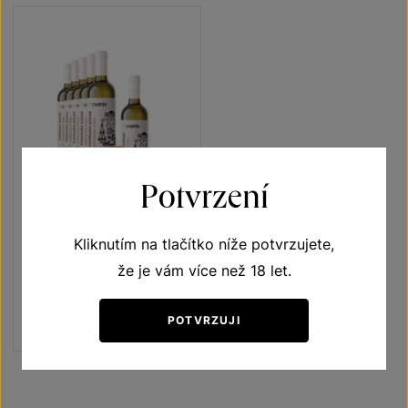
Potvrzení
5+1
ZDARMA
Veltlínské zelené 5+1
Kliknutím na tlačítko níže potvrzujete,
že je vám více než 18 let.
Vína s příběhem Jubilejní vína
výběr z hroznů 2021
Šarže 1321
POTVRZUJI
1140 Kč
950
Kč