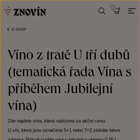
Přeskočit na obsah
Hledat
Košík
E-SHOP
Víno z tratě U tří dubů
(tematická řada Vína s
příběhem Jubilejní
vína)
Zde najdete vína, která nabízíme za akční cenu.
U vín, která jsou označena 5+1 nebo 7+2 získáte lahve
zdarma. Pokud zvolíte vína v lahvích o objemu 0,75 l,