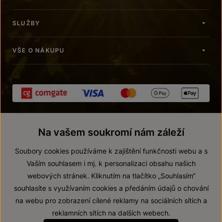
SLUŽBY
VŠE O NÁKUPU
Na vašem soukromí nám záleží
Soubory cookies používáme k zajištění funkčnosti webu a s
Vaším souhlasem i mj. k personalizaci obsahu našich
webových stránek. Kliknutím na tlačítko „Souhlasím“
© 2026 ZNOVÍN ZNOJMO, a. s.
souhlasíte s využívaním cookies a předáním údajů o chování
Vnitřní oznamovací systém (whistleblowing)
na webu pro zobrazení cílené reklamy na sociálních sítích a
Prohlášení o přístupnosti
reklamních sítích na dalších webech.