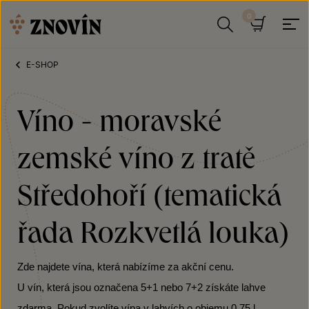
Přeskočit na obsah
Hledat
Košík
E-SHOP
Víno - moravské
zemské víno z tratě
Středohoří (tematická
řada Rozkvetlá louka)
Zde najdete vína, která nabízíme za akční cenu.
U vín, která jsou označena 5+1 nebo 7+2 získáte lahve
zdarma. Pokud zvolíte vína v lahvích o objemu 0,75 l,