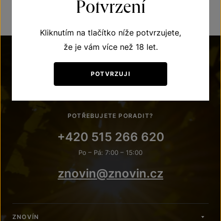
Potvrzení
Kliknutím na tlačítko níže potvrzujete,
že je vám více než 18 let.
POTVRZUJI
POTŘEBUJETE PORADIT?
+420 515 266 620
Po – Pá: 7:00 – 15:00
znovin@znovin.cz
ZNOVÍN