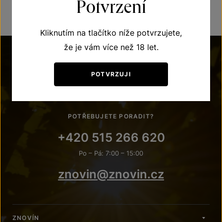
Potvrzení
Kliknutím na tlačítko níže potvrzujete,
že je vám více než 18 let.
POTVRZUJI
POTŘEBUJETE PORADIT?
+420 515 266 620
Po – Pá: 7:00 – 15:00
znovin@znovin.cz
ZNOVÍN