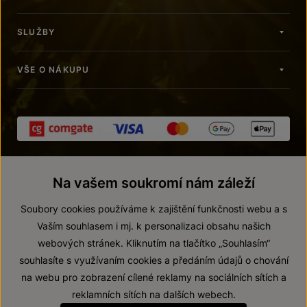
SLUŽBY
VŠE O NÁKUPU
Na vašem soukromí nám záleží
Soubory cookies používáme k zajištění funkčnosti webu a s
Vaším souhlasem i mj. k personalizaci obsahu našich
webových stránek. Kliknutím na tlačítko „Souhlasím“
© 2026 ZNOVÍN ZNOJMO, a. s.
souhlasíte s využívaním cookies a předáním údajů o chování
Vnitřní oznamovací systém (whistleblowing)
na webu pro zobrazení cílené reklamy na sociálních sítích a
Prohlášení o přístupnosti
reklamních sítích na dalších webech.