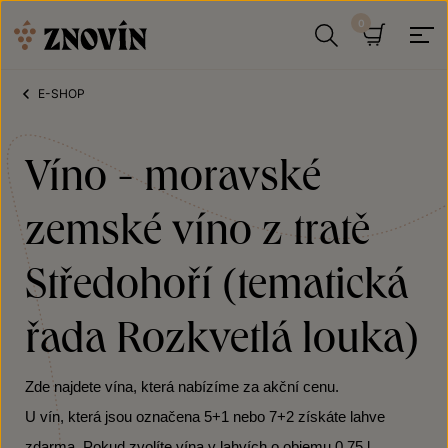
Přeskočit na obsah
Hledat
Košík
E-SHOP
Víno - moravské
zemské víno z tratě
Středohoří (tematická
řada Rozkvetlá louka)
Zde najdete vína, která nabízíme za akční cenu.
U vín, která jsou označena 5+1 nebo 7+2 získáte lahve
zdarma. Pokud zvolíte vína v lahvích o objemu 0,75 l,