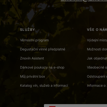
SLUŽBY
VŠE O NÁ
Věrnostní program
Výdejní míst
Degustační vinné předplatné
Možnosti dor
Znovín Asistent
Jak objedna
Dárkové poukazy na e-shop
Všeobecné o
Můj privátní box
Odstoupení 
Katalog vín, služeb a informací
Informace o 