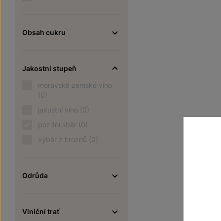
Obsah cukru
Jakostní stupeň
moravské zemské víno
(0)
jakostní víno
(0)
pozdní sběr
(0)
výběr z hroznů
(0)
Odrůda
Viniční trať