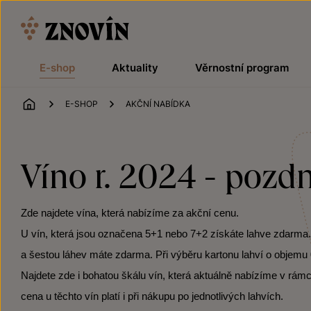
Přeskočit na obsah
E-shop
Aktuality
Věrnostní program
ÚVOD
E-SHOP
AKČNÍ NABÍDKA
Víno r. 2024 - pozdn
Zde najdete vína, která nabízíme za akční cenu.
U vín, která jsou označena 5+1 nebo 7+2 získáte lahve zdarma. Po
a šestou láhev máte zdarma. Při výběru kartonu lahví o objemu 0
Najdete zde i bohatou škálu vín, která aktuálně nabízíme v rámc
cena u těchto vín platí i při nákupu po jednotlivých lahvích.