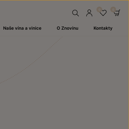
Hledat
Přihlásit
Oblíben
Ko
Naše vína a vinice
O Znovínu
Kontakty
se