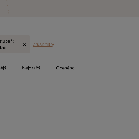
stupeň:
Zrušit filtry
sběr
ější
Nejdražší
Oceněno