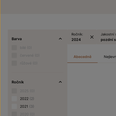
Ročník:
Jakostní 
Barva
2024
pozdní 
bílé
(0)
červené
(0)
Abecedně
Nejlevn
růžové
(0)
Ročník
2025
(0)
2022
(2)
2021
(3)
2020
(0)