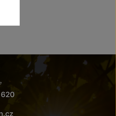
?
 620
n.cz