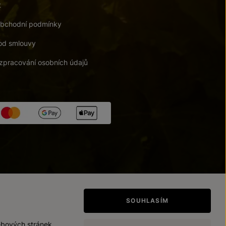
t
bchodní podmínky
od smlouvy
zpracování osobních údajů
tupnosti
/
Upravit nastavení
SOUHLASÍM
ebových stránek.