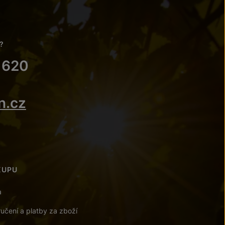
?
 620
n.cz
KUPU
a
učení a platby za zboží