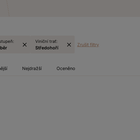
stupeň:
Viniční trať:
Zrušit filtry
sběr
Středohoří
ější
Nejdražší
Oceněno