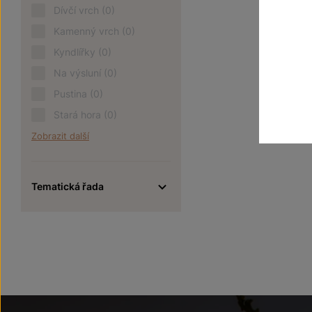
Dívčí vrch
(0)
Kamenný vrch
(0)
Kyndlířky
(0)
Na výsluní
(0)
Pustina
(0)
Stará hora
(0)
Zobrazit další
Tematická řada