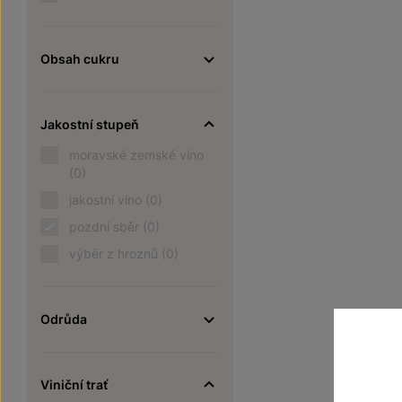
Obsah cukru
Jakostní stupeň
moravské zemské víno
(0)
jakostní víno
(0)
pozdní sběr
(0)
výběr z hroznů
(0)
Odrůda
Viniční trať