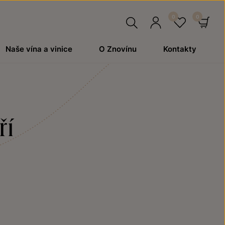
Hledat
Přihlásit
Oblíben
Ko
Naše vína a vinice
O Znovínu
Kontakty
se
ří