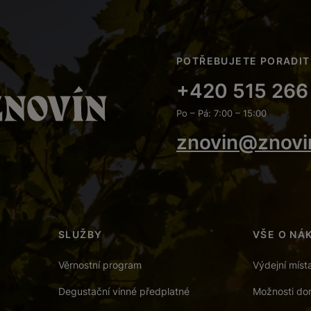
POTŘEBUJETE PORADIT
+420 515 266
Po – Pá: 7:00 – 15:00
znovin@znovi
SLUŽBY
VŠE O NÁ
Věrnostní program
Výdejní míst
Degustační vinné předplatné
Možnosti dor