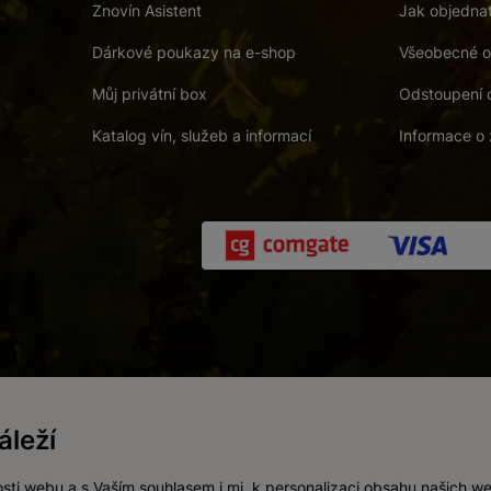
Znovín Asistent
Jak objedna
Dárkové poukazy na e-shop
Všeobecné o
Můj privátní box
Odstoupení 
Katalog vín, služeb a informací
Informace o 
 a. s.
/
Vnitřní oznamovací systém (whistleblowing)
/
Prohlášení o přís
leží
Zákaz prodeje alkoholických nápojů osobám mladším 18 let.
Vytvořil
webProgress
sti webu a s Vaším souhlasem i mj. k personalizaci obsahu našich w