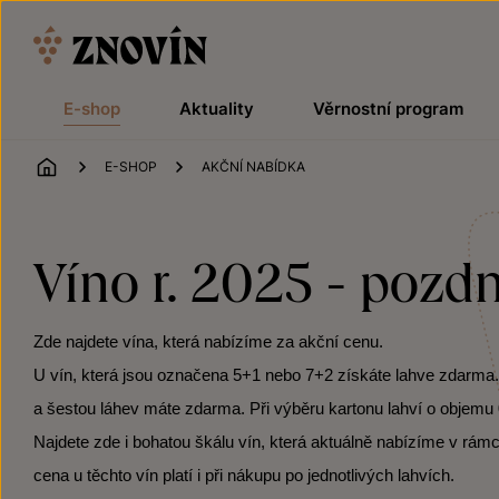
Přeskočit na obsah
E-shop
Aktuality
Věrnostní program
ÚVOD
E-SHOP
AKČNÍ NABÍDKA
Víno r. 2025 - pozdní
Zde najdete vína, která nabízíme za akční cenu.
U vín, která jsou označena 5+1 nebo 7+2 získáte lahve zdarma. Po
a šestou láhev máte zdarma. Při výběru kartonu lahví o objemu 0
Najdete zde i bohatou škálu vín, která aktuálně nabízíme v rámc
cena u těchto vín platí i při nákupu po jednotlivých lahvích.