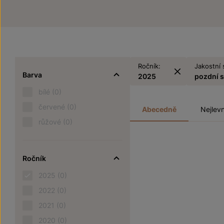
Ročník:
Jakostní 
Barva
2025
pozdní 
bílé
(0)
červené
(0)
Abecedně
Nejlevn
růžové
(0)
Ročník
2025
(0)
2022
(0)
2021
(0)
2020
(0)