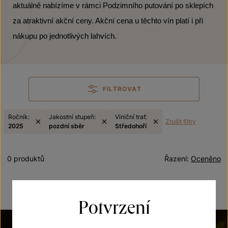
aktuálně nabízíme v rámci Podzimního putování po sklepích
za atraktivní akční ceny. Akční cena u těchto vín platí i při
nákupu po jednotlivých lahvích.
FILTROVAT
Ročník:
Jakostní stupeň:
Viniční trať:
Zrušit filtry
2025
pozdní sběr
Středohoří
0 produktů
Řazení:
Oceněno
Potvrzení