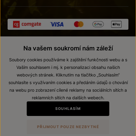
Na vašem soukromí nám záleží
Soubory cookies používáme k zajištění funkčnosti webu a s
Vaším souhlasem i mj. k personalizaci obsahu našich
webových stránek. Kliknutím na tlačítko „Souhlasím“
© 2026 ZNOVÍN ZNOJMO, a. s.
souhlasíte s využívaním cookies a předáním údajů o chování
Vnitřní oznamovací systém (whistleblowing)
na webu pro zobrazení cílené reklamy na sociálních sítích a
Prohlášení o přístupnosti
reklamních sítích na dalších webech.
Upravit nastavení
SOUHLASÍM
Zákaz prodeje alkoholických nápojů osobám mladším 18 let.
PŘIJMOUT POUZE NEZBYTNÉ
Vytvořil
webProgress