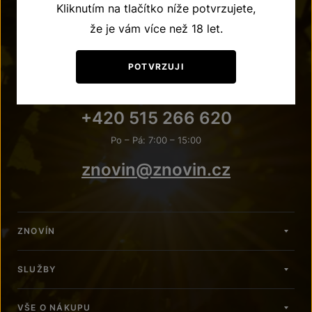
Kliknutím na tlačítko níže potvrzujete,
že je vám více než 18 let.
POTVRZUJI
POTŘEBUJETE PORADIT?
+420 515 266 620
Po – Pá: 7:00 – 15:00
znovin@znovin.cz
ZNOVÍN
SLUŽBY
VŠE O NÁKUPU