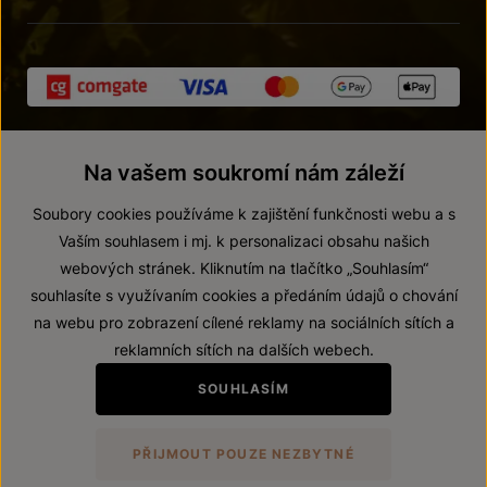
Na vašem soukromí nám záleží
Soubory cookies používáme k zajištění funkčnosti webu a s
Vaším souhlasem i mj. k personalizaci obsahu našich
webových stránek. Kliknutím na tlačítko „Souhlasím“
© 2026 ZNOVÍN ZNOJMO, a. s.
souhlasíte s využívaním cookies a předáním údajů o chování
Vnitřní oznamovací systém (whistleblowing)
na webu pro zobrazení cílené reklamy na sociálních sítích a
Prohlášení o přístupnosti
reklamních sítích na dalších webech.
Upravit nastavení
SOUHLASÍM
Zákaz prodeje alkoholických nápojů osobám mladším 18 let.
PŘIJMOUT POUZE NEZBYTNÉ
Vytvořil
webProgress