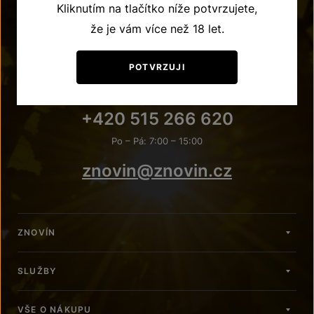
Kliknutím na tlačítko níže potvrzujete,
že je vám více než 18 let.
POTVRZUJI
POTŘEBUJETE PORADIT?
+420 515 266 620
Po – Pá: 7:00 – 15:00
znovin@znovin.cz
ZNOVÍN
SLUŽBY
VŠE O NÁKUPU