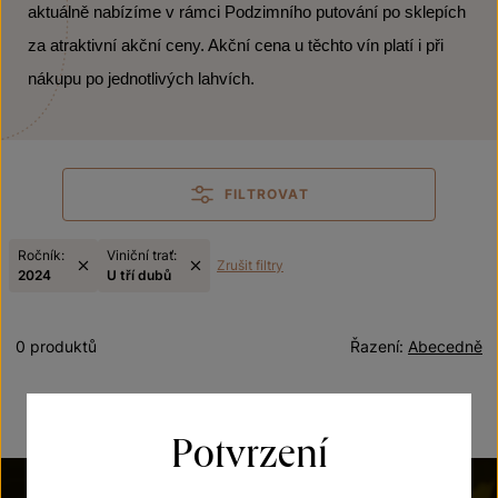
aktuálně nabízíme v rámci Podzimního putování po sklepích
za atraktivní akční ceny. Akční cena u těchto vín platí i při
nákupu po jednotlivých lahvích.
FILTROVAT
Ročník:
Viniční trať:
Zrušit filtry
2024
U tří dubů
0 produktů
Řazení:
Abecedně
Potvrzení