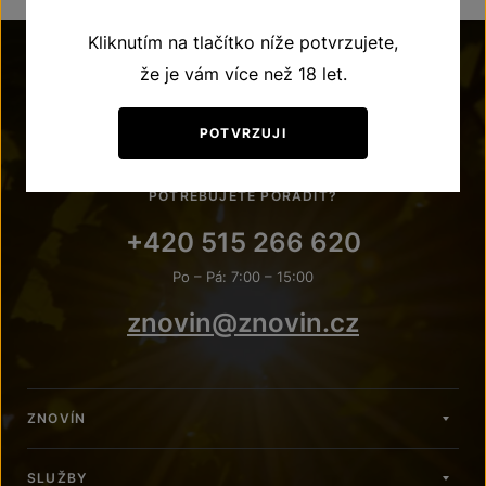
Kliknutím na tlačítko níže potvrzujete,
že je vám více než 18 let.
POTVRZUJI
POTŘEBUJETE PORADIT?
+420 515 266 620
Po – Pá: 7:00 – 15:00
znovin@znovin.cz
ZNOVÍN
SLUŽBY