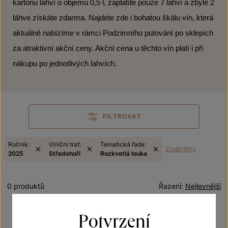
kartonu lahví o objemu 0,5 l, zaplatíte pouze 7 lahví a zbylé 2
láhve získáte zdarma. Najdete zde i bohatou škálu vín, která
aktuálně nabízíme v rámci Podzimního putování po sklepích
za atraktivní akční ceny. Akční cena u těchto vín platí i při
nákupu po jednotlivých lahvích.
FILTROVAT
Ročník:
Viniční trať:
Tematická řada:
Zrušit filtry
2025
Středohoří
Rozkvetlá louka
0 produktů
Řazení:
Nejlevnější
Potvrzení