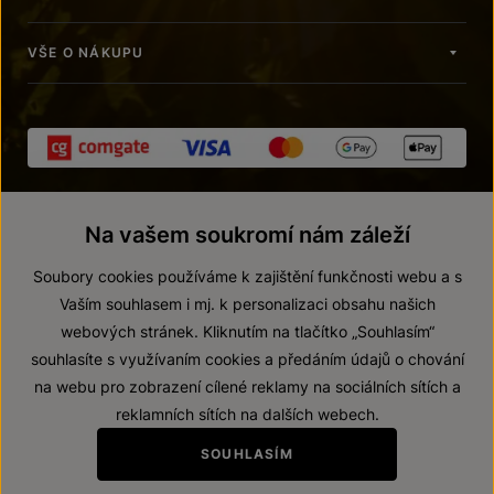
VŠE O NÁKUPU
Na vašem soukromí nám záleží
Soubory cookies používáme k zajištění funkčnosti webu a s
Vaším souhlasem i mj. k personalizaci obsahu našich
webových stránek. Kliknutím na tlačítko „Souhlasím“
© 2026 ZNOVÍN ZNOJMO, a. s.
souhlasíte s využívaním cookies a předáním údajů o chování
Vnitřní oznamovací systém (whistleblowing)
na webu pro zobrazení cílené reklamy na sociálních sítích a
Prohlášení o přístupnosti
reklamních sítích na dalších webech.
Upravit nastavení
SOUHLASÍM
Zákaz prodeje alkoholických nápojů osobám mladším 18 let.