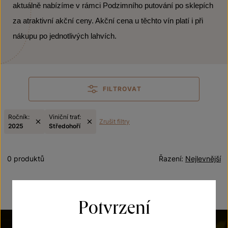
aktuálně nabízíme v rámci Podzimního putování po sklepích
za atraktivní akční ceny. Akční cena u těchto vín platí i při
nákupu po jednotlivých lahvích.
FILTROVAT
Ročník:
Viniční trať:
Zrušit filtry
2025
Středohoří
0 produktů
Řazení:
Nejlevnější
Potvrzení