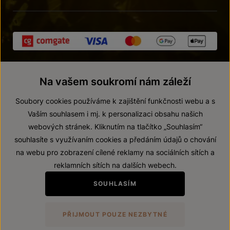
Na vašem soukromí nám záleží
Soubory cookies používáme k zajištění funkčnosti webu a s
Vaším souhlasem i mj. k personalizaci obsahu našich
webových stránek. Kliknutím na tlačítko „Souhlasím“
© 2026 ZNOVÍN ZNOJMO, a. s.
souhlasíte s využívaním cookies a předáním údajů o chování
Vnitřní oznamovací systém (whistleblowing)
na webu pro zobrazení cílené reklamy na sociálních sítích a
Prohlášení o přístupnosti
reklamních sítích na dalších webech.
Upravit nastavení
SOUHLASÍM
Zákaz prodeje alkoholických nápojů osobám mladším 18 let.
PŘIJMOUT POUZE NEZBYTNÉ
Vytvořil
webProgress