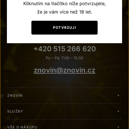
Kliknutím na tlačítko níže potvrzujete,
že je vám více než 18 let.
POTVRZUJI
POTŘEBUJETE PORADIT?
+420 515 266 620
Po – Pá: 7:00 – 15:00
znovin@znovin.cz
ZNOVÍN
SLUŽBY
VŠE O NÁKUPU