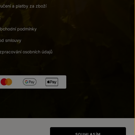
učení a platby za zboží
t
bchodní podmínky
od smlouvy
zpracování osobních údajů
tupnosti
/
Upravit nastavení
SOUHLASÍM