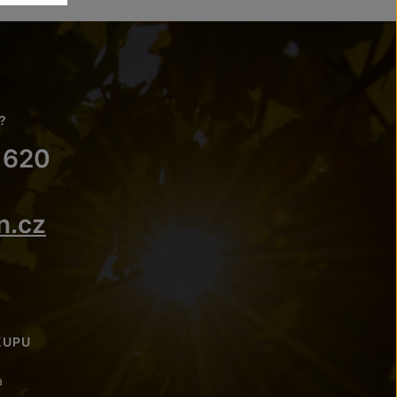
?
 620
n.cz
KUPU
a