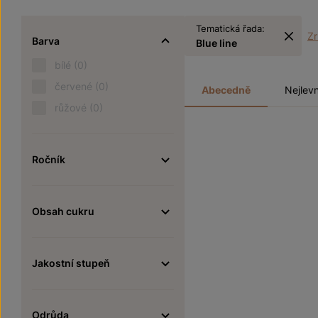
Tematická řada:
Zr
Barva
Blue line
bílé
(0)
červené
(0)
Abecedně
Nejlevn
růžové
(0)
Ročník
Obsah cukru
Jakostní stupeň
Odrůda