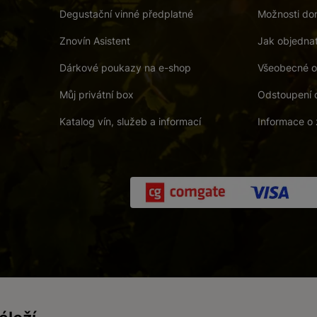
Degustační vinné předplatné
Možnosti dor
Znovín Asistent
Jak objedna
Dárkové poukazy na e-shop
Všeobecné o
Můj privátní box
Odstoupení 
Katalog vín, služeb a informací
Informace o 
 a. s.
/
Vnitřní oznamovací systém (whistleblowing)
/
Prohlášení o přís
Zákaz prodeje alkoholických nápojů osobám mladším 18 let.