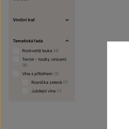
Viniční trať
Tematická řada
Rozkvetlá louka
(4)
Terroir - toulky vinicemi
(8)
Vína s příběhem
(2)
Rosnička zelená
(1)
Jubilejní vína
(1)