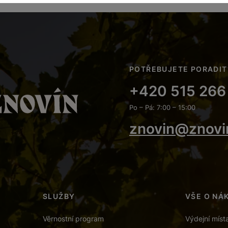
POTŘEBUJETE PORADIT
+420 515 266
Po – Pá: 7:00 – 15:00
znovin@znovi
SLUŽBY
VŠE O NÁ
Věrnostní program
Výdejní míst