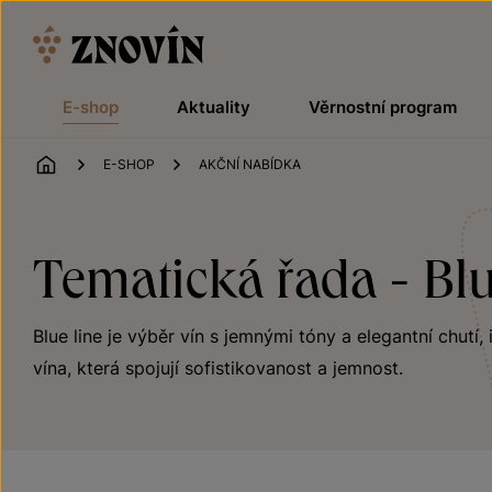
Přeskočit na obsah
E-shop
Aktuality
Věrnostní program
ÚVOD
E-SHOP
AKČNÍ NABÍDKA
Tematická řada - Blu
Blue line je výběr vín s jemnými tóny a elegantní chutí, 
vína, která spojují sofistikovanost a jemnost.