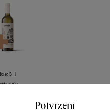
elené 5+1
ubilejní vína
nů 2021
321
50
Kč
Potvrzení