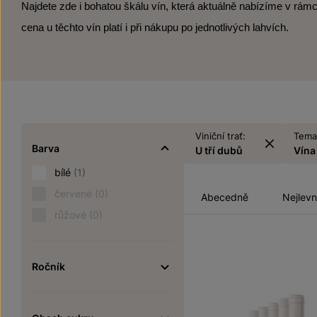
Najdete zde i bohatou škálu vín, která aktuálně nabízíme v rámc
cena u těchto vín platí i při nákupu po jednotlivých lahvích.
Viniční trať:
Temat
Barva
U tří dubů
Vína
bílé
(1)
červené
(0)
Abecedně
Nejlevn
růžové
(0)
Ročník