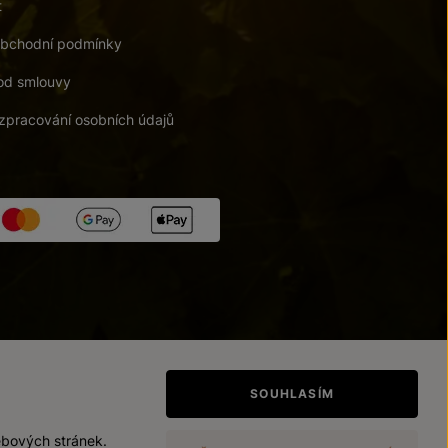
t
bchodní podmínky
od smlouvy
zpracování osobních údajů
tupnosti
/
Upravit nastavení
SOUHLASÍM
ebových stránek.