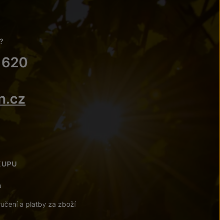
?
 620
n.cz
KUPU
a
učení a platby za zboží