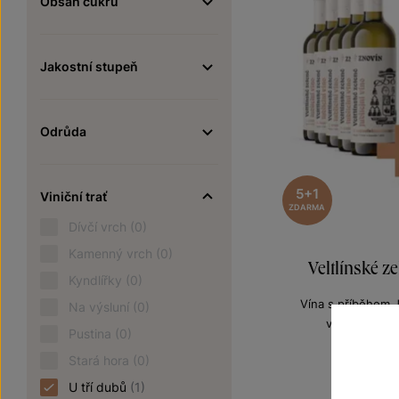
Obsah cukru
Jakostní stupeň
Odrůda
5+1
Viniční trať
ZDARMA
Dívčí vrch
(0)
Kamenný vrch
(0)
Veltlínské z
Kyndlířky
(0)
Vína s příběhem J
Na výsluní
(0)
výběr z hroz
Pustina
(0)
Šarže 1
9
Stará hora
(0)
1140 Kč
U tří dubů
(1)