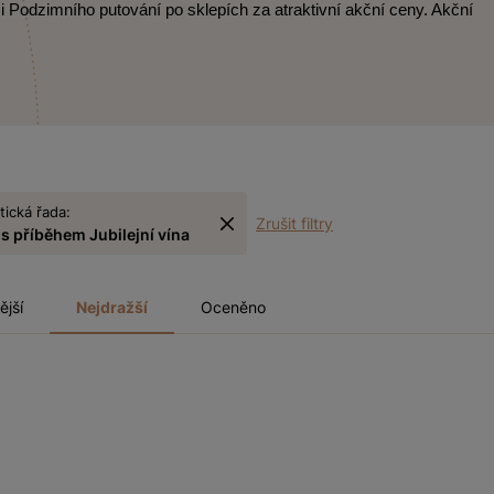
i Podzimního putování po sklepích za atraktivní akční ceny. Akční
ická řada:
Zrušit filtry
 s příběhem Jubilejní vína
ější
Nejdražší
Oceněno