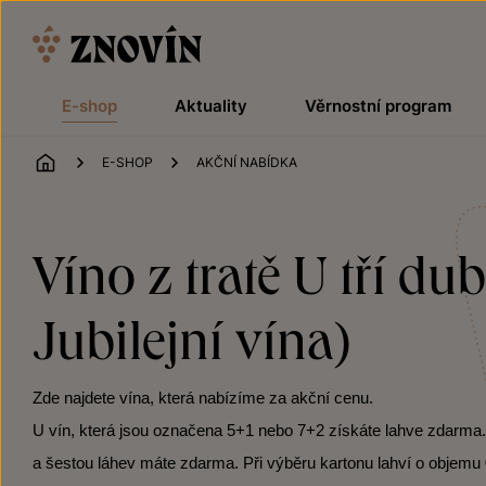
Přeskočit na obsah
E-shop
Aktuality
Věrnostní program
ÚVOD
E-SHOP
AKČNÍ NABÍDKA
Víno z tratě U tří d
Jubilejní vína)
Zde najdete vína, která nabízíme za akční cenu.
U vín, která jsou označena 5+1 nebo 7+2 získáte lahve zdarma. Po
a šestou láhev máte zdarma. Při výběru kartonu lahví o objemu 0