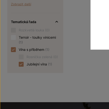
Zobrazit další
Tematická řada
Rozkvetlá louka
(0)
Terroir - toulky vinicemi
(1)
Vína s příběhem
(1)
Rosnička zelená
(0)
Jubilejní vína
(1)