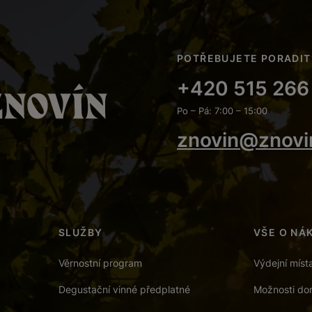
POTŘEBUJETE PORADIT
+420 515 266
Po – Pá: 7:00 – 15:00
znovin@znovi
SLUŽBY
VŠE O NÁ
Věrnostní program
Výdejní míst
Degustační vinné předplatné
Možnosti dor