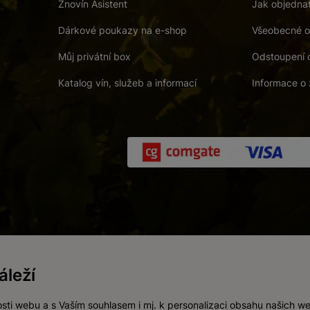
Znovín Asistent
Jak objedna
Dárkové poukazy na e-shop
Všeobecné o
Můj privátní box
Odstoupení 
Katalog vín, služeb a informací
Informace o 
 a. s.
/
Vnitřní oznamovací systém (whistleblowing)
/
Prohlášení o přís
leží
Zákaz prodeje alkoholických nápojů osobám mladším 18 let.
Vytvořil
webProgress
sti webu a s Vaším souhlasem i mj. k personalizaci obsahu našich w