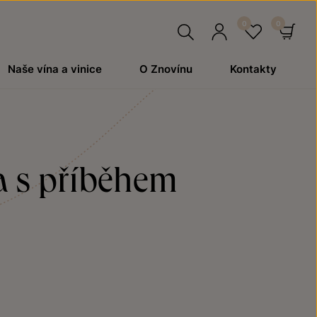
Hledat
Přihlásit
Oblíben
Ko
Naše vína a vinice
O Znovínu
Kontakty
se
na s příběhem