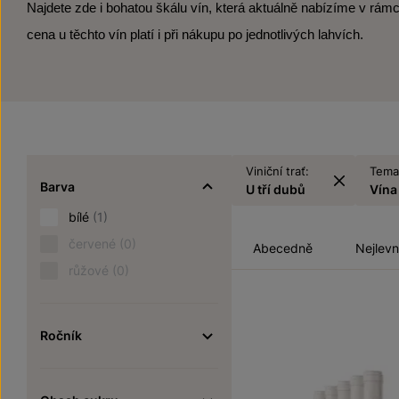
Najdete zde i bohatou škálu vín, která aktuálně nabízíme v rámc
cena u těchto vín platí i při nákupu po jednotlivých lahvích.
Viniční trať:
Temat
Barva
U tří dubů
Vína
bílé
(1)
červené
(0)
Abecedně
Nejlevn
růžové
(0)
Ročník