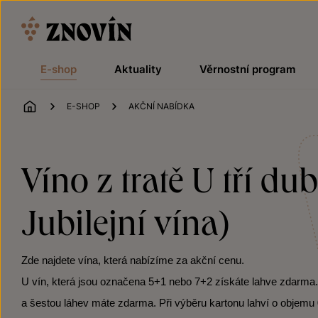
Přeskočit na obsah
E-shop
Aktuality
Věrnostní program
ÚVOD
E-SHOP
AKČNÍ NABÍDKA
Víno z tratě U tří d
Jubilejní vína)
Zde najdete vína, která nabízíme za akční cenu.
U vín, která jsou označena 5+1 nebo 7+2 získáte lahve zdarma. Po
a šestou láhev máte zdarma. Při výběru kartonu lahví o objemu 0