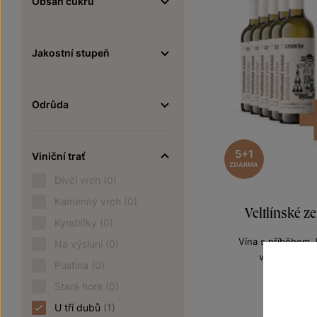
Obsah cukru
Jakostní stupeň
Odrůda
5+1
Viniční trať
ZDARMA
Dívčí vrch
(0)
Kamenný vrch
(0)
Veltlínské z
Kyndlířky
(0)
Vína s příběhem J
Na výsluní
(0)
výběr z hroz
Pustina
(0)
Šarže 1
9
Stará hora
(0)
1140 Kč
U tří dubů
(1)