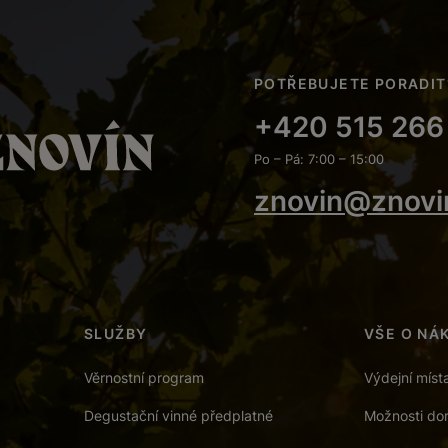
POTŘEBUJETE PORADIT
+420 515 266
Po – Pá: 7:00 – 15:00
znovin@znovi
SLUŽBY
VŠE O NÁ
Věrnostní program
Výdejní míst
Degustační vinné předplatné
Možnosti dor