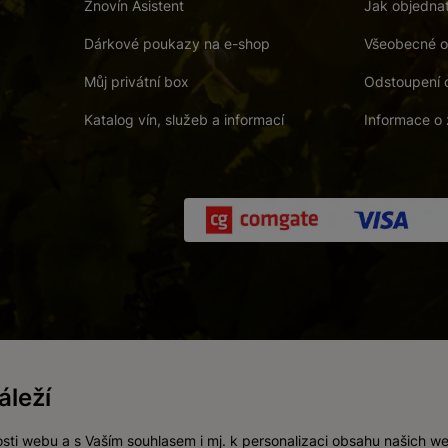
Znovín Asistent
Jak objedna
Dárkové poukazy na e-shop
Všeobecné o
Můj privátní box
Odstoupení 
Katalog vín, služeb a informací
Informace o 
 a. s.
/
Vnitřní oznamovací systém (whistleblowing)
/
Prohlášení o přís
leží
Zákaz prodeje alkoholických nápojů osobám mladším 18 let.
Vytvořil
webProgress
sti webu a s Vaším souhlasem i mj. k personalizaci obsahu našich w