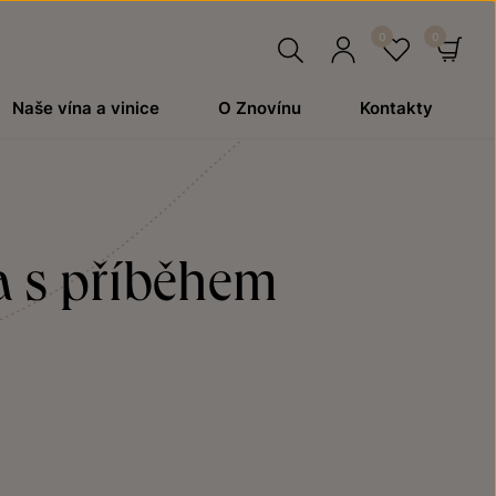
Hledat
Přihlásit
Oblíben
Ko
Naše vína a vinice
O Znovínu
Kontakty
se
na s příběhem