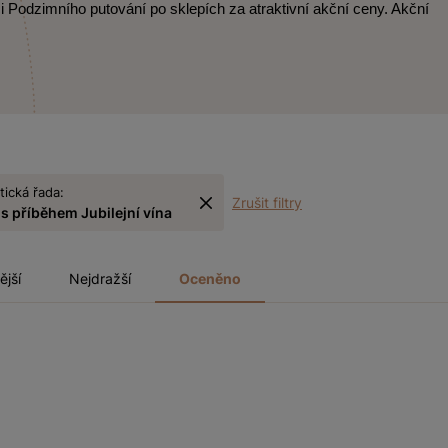
i Podzimního putování po sklepích za atraktivní akční ceny. Akční
ická řada:
Zrušit filtry
 s příběhem Jubilejní vína
ější
Nejdražší
Oceněno