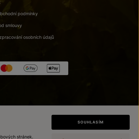
t
bchodní podmínky
od smlouvy
zpracování osobních údajů
tupnosti
/
Upravit nastavení
SOUHLASÍM
ebových stránek.