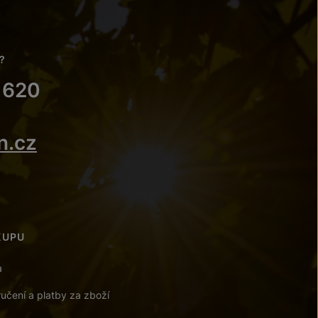
?
 620
n.cz
KUPU
a
učení a platby za zboží