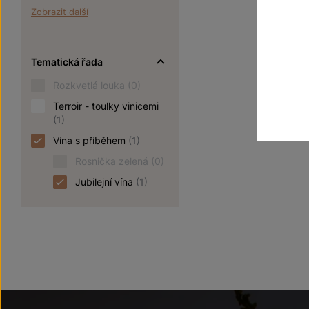
Zobrazit další
Tematická řada
Rozkvetlá louka
(0)
Terroir - toulky vinicemi
(1)
Vína s příběhem
(1)
Rosnička zelená
(0)
Jubilejní vína
(1)