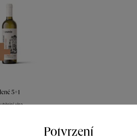
elené 5+1
ubilejní vína
nů 2021
321
50
Kč
Potvrzení