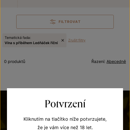
FILTROVAT
Tematická řada:
Zrušit filtry
Vína s příběhem Ledňáček říční
0 produktů
Řazení:
Abecedně
Potvrzení
Kliknutím na tlačítko níže potvrzujete,
že je vám více než 18 let.