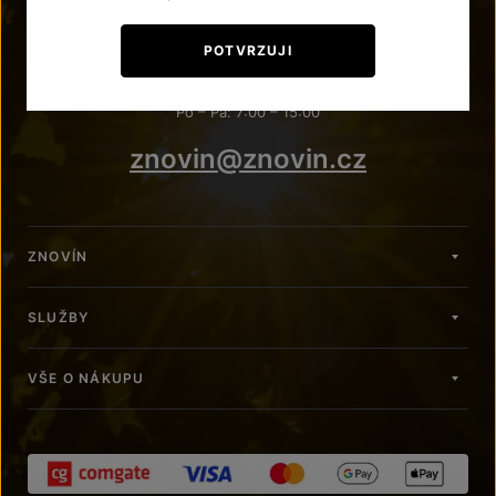
POTŘEBUJETE PORADIT?
POTVRZUJI
+420 515 266 620
Po – Pá: 7:00 – 15:00
znovin@znovin.cz
ZNOVÍN
SLUŽBY
VŠE O NÁKUPU