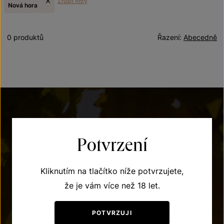
Zrušit filtry
Nová hora
0 produktů
Řazení:
Abecedně
Potvrzení
POTŘEBUJETE PORADIT?
Kliknutím na tlačítko níže potvrzujete,
že je vám více než 18 let.
+420 515 266 620
Po – Pá: 7:00 – 15:00
POTVRZUJI