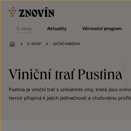
Přeskočit na obsah
E-shop
Aktuality
Věrnostní program
ÚVOD
E-SHOP
AKČNÍ NABÍDKA
Viniční trať Pustina
Pustina je viniční trať s unikátními víny, která jsou ov
terroir přispívá k jejich jedinečnosti a chuťovému profil