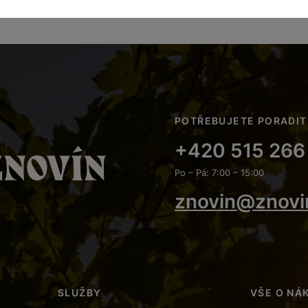
POTŘEBUJETE PORADIT
+420 515 266
Po – Pá: 7:00 – 15:00
znovin@znovi
SLUŽBY
VŠE O NÁ