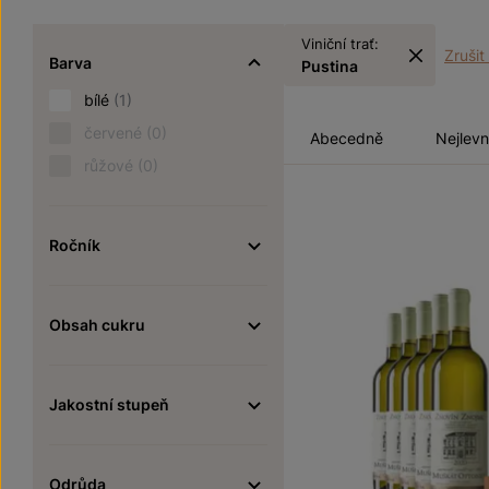
Viniční trať:
Zrušit 
Barva
Pustina
bílé
(1)
červené
(0)
Abecedně
Nejlevn
růžové
(0)
Ročník
Obsah cukru
Jakostní stupeň
Odrůda