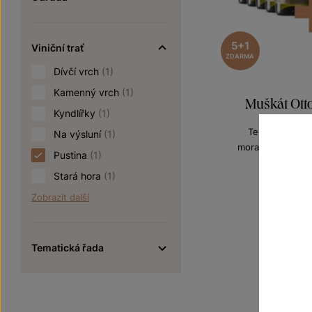
5+1
Viniční trať
ZDARMA
Dívčí vrch
(1)
Kamenný vrch
(1)
Muškát Otto
Kyndlířky
(1)
Terroir - toulk
Na výsluní
(1)
moravské zemské
Pustina
(1)
Šarže 0
60
Stará hora
(1)
720 Kč
Zobrazit další
Tematická řada