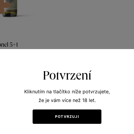
nel 5+1
y vinicemi
 víno 2020
Potvrzení
380
0
Kč
Kliknutím na tlačítko níže potvrzujete,
že je vám více než 18 let.
POTVRZUJI