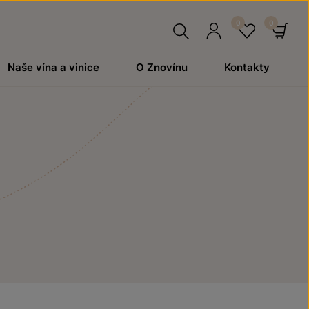
Hledat
Přihlásit
Oblíben
Ko
Naše vína a vinice
O Znovínu
Kontakty
se