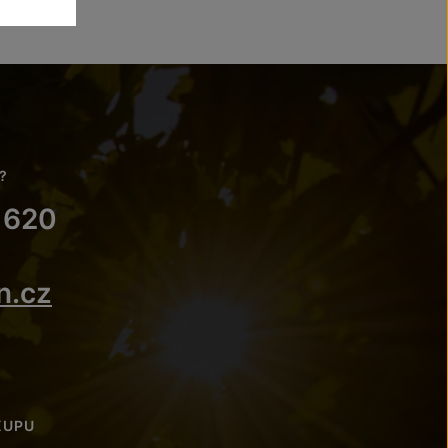
?
 620
n.cz
KUPU