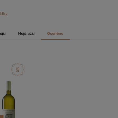
filtry
ější
Nejdražší
Oceněno