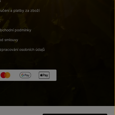
a
učení a platby za zboží
t
bchodní podmínky
od smlouvy
zpracování osobních údajů
tupnosti
/
Upravit nastavení