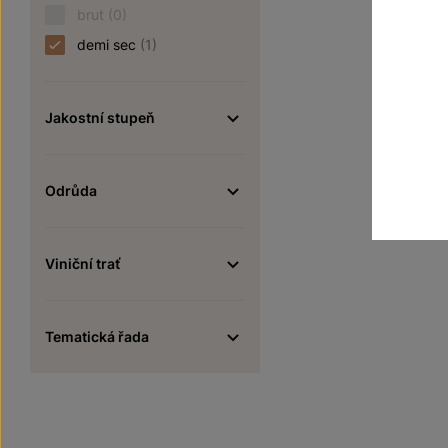
brut
(0)
demi sec
(1)
Jakostní stupeň
Odrůda
Viniční trať
Tematická řada