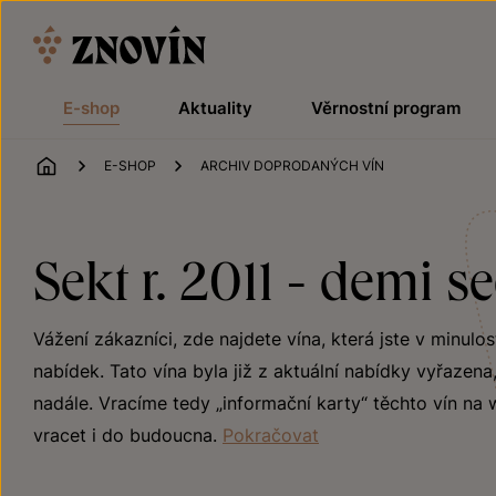
Přeskočit na obsah
E-shop
Aktuality
Věrnostní program
ÚVOD
E-SHOP
ARCHIV DOPRODANÝCH VÍN
Sekt r. 2011 - demi se
Vážení zákazníci, zde najdete vína, která jste v minul
nabídek. Tato vína byla již z aktuální nabídky vyřazena
nadále. Vracíme tedy „informační karty“ těchto vín na
vracet i do budoucna.
Pokračovat