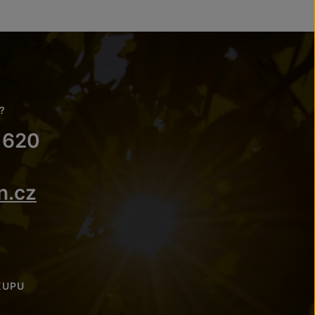
?
 620
n.cz
KUPU