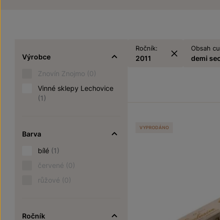
Ročník:
Obsah cu
Výrobce
2011
demi se
Znovín Znojmo
(0)
Vinné sklepy Lechovice
(1)
VYPRODÁNO
Barva
bílé
(1)
červené
(0)
růžové
(0)
Ročník