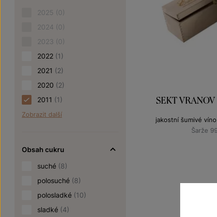
2025
(0)
2024
(0)
2023
(0)
2022
(1)
2021
(2)
2020
(2)
SEKT VRANOV 
2011
(1)
Zobrazit další
jakostní šumivé vín
Šarže 9
Obsah cukru
suché
(8)
polosuché
(8)
polosladké
(10)
sladké
(4)