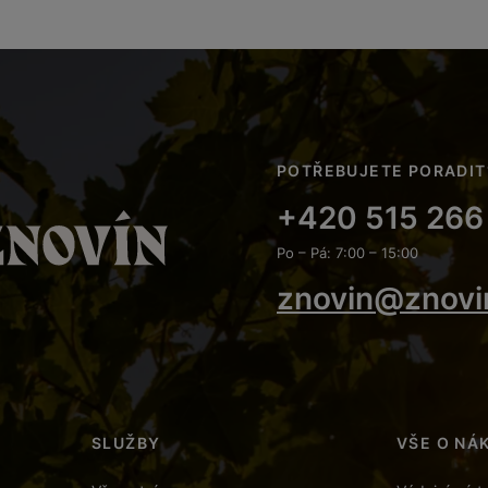
POTŘEBUJETE PORADIT
+420 515 266
Po – Pá: 7:00 – 15:00
znovin@znovi
SLUŽBY
VŠE O NÁ