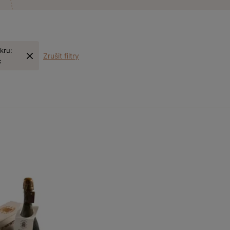
kru:
Zrušit filtry
c