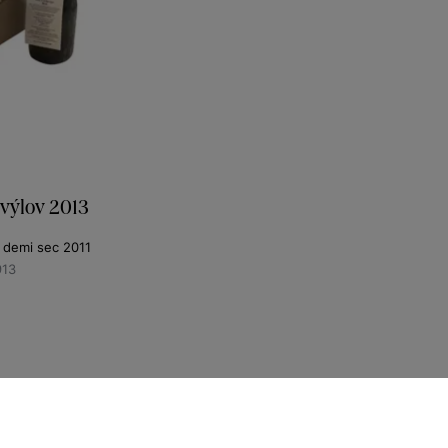
výlov 2013
o demi sec 2011
913