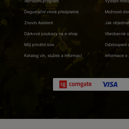
Věrnostní program
Výdejní míst
Degustační vinné předplatné
Možnosti dor
Znovín Asistent
Jak objedna
Dárkové poukazy na e-shop
Všeobecné o
Můj privátní box
Odstoupení 
Katalog vín, služeb a informací
Informace o 
 a. s.
/
Vnitřní oznamovací systém (whistleblowing)
/
Prohlášení o přís