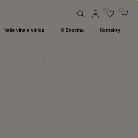
Hledat
Přihlásit
Oblíben
Ko
Naše vína a vinice
O Znovínu
Kontakty
se