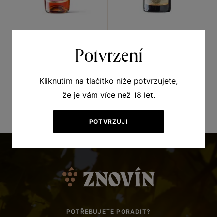
Sekt Lechovice Rosé Demi
Sekt Lechovice Demi sec
sec Zweigeltrebe
Chardonnay
Potvrzení
Sekty a šumivá vína
jakostní šumivé víno 2019
jakostní šumivé víno 2019
Šarže 1985
Šarže 1983
Kliknutím na tlačítko níže potvrzujete,
že je vám více než 18 let.
POTVRZUJI
POTŘEBUJETE PORADIT?