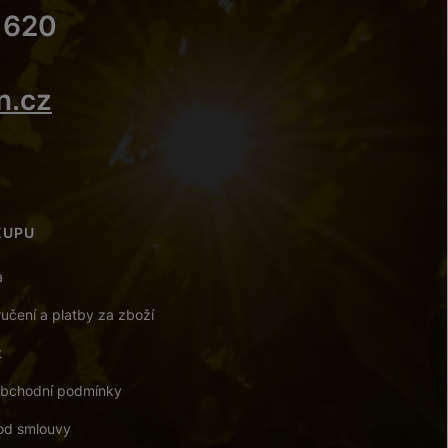
 620
n.cz
KUPU
a
učení a platby za zboží
t
bchodní podmínky
od smlouvy