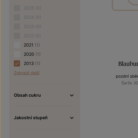
2025
(0)
2024
(0)
2023
(0)
2022
(0)
2021
(1)
2020
(1)
Blaubu
2013
(1)
Zobrazit další
pozdní sbě
Šarže 3
Obsah cukru
Jakostní stupeň