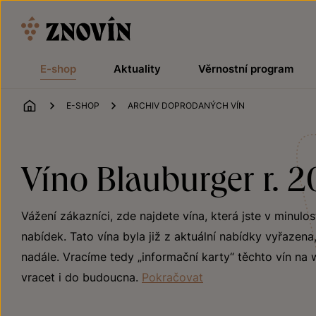
Přeskočit na obsah
E-shop
Aktuality
Věrnostní program
ÚVOD
E-SHOP
ARCHIV DOPRODANÝCH VÍN
Víno Blauburger r. 20
Vážení zákazníci, zde najdete vína, která jste v minul
nabídek. Tato vína byla již z aktuální nabídky vyřazena
nadále. Vracíme tedy „informační karty“ těchto vín na
vracet i do budoucna.
Pokračovat