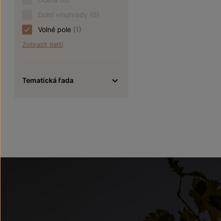
Dolní vinohrady
(0)
Volné pole
(1)
Zobrazit další
Tematická řada