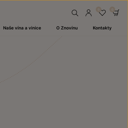
Hledat
Přihlásit
Oblíben
Ko
Naše vína a vinice
O Znovínu
Kontakty
se