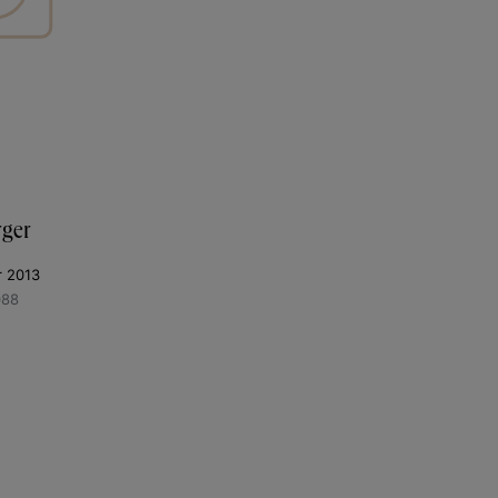
rger
r 2013
088