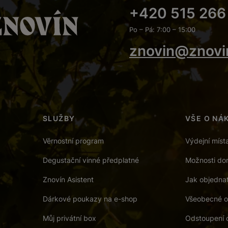
+420 515 266
Po – Pá: 7:00 – 15:00
znovin@znovi
SLUŽBY
VŠE O NÁ
Věrnostní program
Výdejní míst
Degustační vinné předplatné
Možnosti dor
Znovín Asistent
Jak objedna
Dárkové poukazy na e-shop
Všeobecné o
Můj privátní box
Odstoupení 