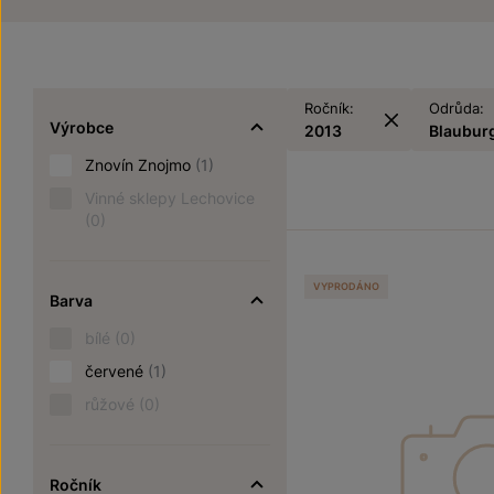
Ročník:
Odrůda:
Výrobce
2013
Blaubur
Znovín Znojmo
(1)
Vinné sklepy Lechovice
(0)
VYPRODÁNO
Barva
bílé
(0)
červené
(1)
růžové
(0)
Ročník