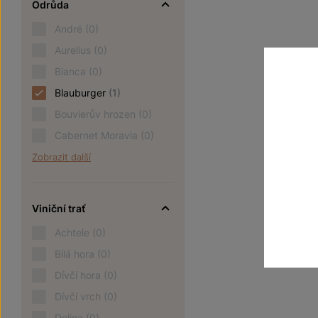
Odrůda
André
(0)
Aurelius
(0)
Bianca
(0)
Blauburger
(1)
Bouvierův hrozen
(0)
Cabernet Moravia
(0)
Zobrazit další
Viniční trať
Achtele
(0)
Bílá hora
(0)
Dívčí hora
(0)
Dívčí vrch
(0)
Dolina
(0)