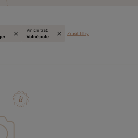
Viniční trať:
Zrušit filtry
ger
Volné pole