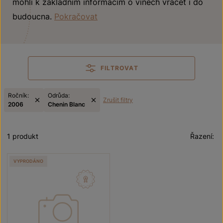
mohli k základním informacím o vínech vracet i do
budoucna.
Pokračovat
FILTROVAT
Ročník:
Odrůda:
Zrušit filtry
2006
Chenin Blanc
1 produkt
Řazení:
VYPRODÁNO