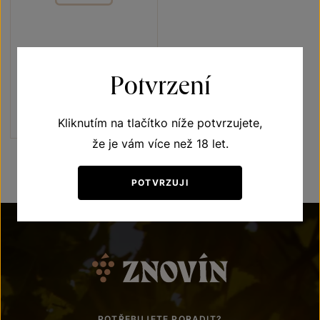
Potvrzení
Chenin blanc
moravské zemské víno 2006
Kliknutím na tlačítko níže potvrzujete,
Šarže 6093
že je vám více než 18 let.
POTVRZUJI
POTŘEBUJETE PORADIT?