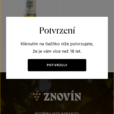
Potvrzení
Chenin blanc
moravské zemské víno 2018
Kliknutím na tlačítko níže potvrzujete,
Šarže 8360
že je vám více než 18 let.
POTVRZUJI
POTŘEBUJETE PORADIT?