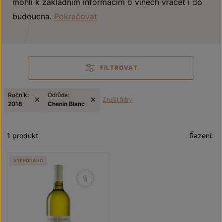
mohli k základním informacím o vínech vracet i do
budoucna.
Pokračovat
FILTROVAT
Ročník:
Odrůda:
Zrušit filtry
2018
Chenin Blanc
1 produkt
Řazení:
VYPRODÁNO