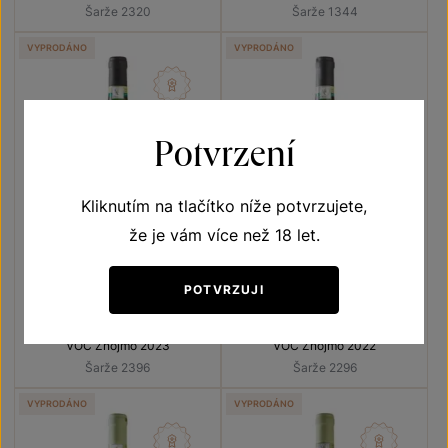
Šarže 2320
Šarže 1344
VYPRODÁNO
VYPRODÁNO
Potvrzení
Kliknutím na tlačítko níže potvrzujete,
že je vám více než 18 let.
POTVRZUJI
Sauvignon
Sauvignon
Přívlastková vína z VS
Přívlastková vína z VS
Lechovice
Lechovice
VOC Znojmo 2023
VOC Znojmo 2022
Šarže 2396
Šarže 2296
VYPRODÁNO
VYPRODÁNO