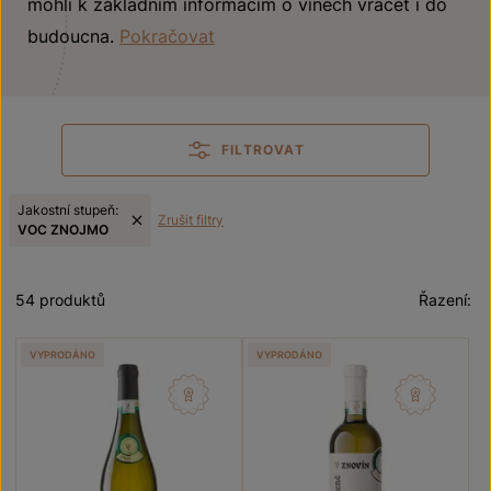
mohli k základním informacím o vínech vracet i do
budoucna.
Pokračovat
FILTROVAT
Jakostní stupeň:
Zrušit filtry
VOC ZNOJMO
54 produktů
Řazení:
VYPRODÁNO
VYPRODÁNO