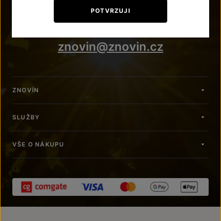
+420 515 266 620
POTVRZUJI
Po – Pá: 7:00 – 15:00
znovin@znovin.cz
ZNOVÍN
SLUŽBY
VŠE O NÁKUPU