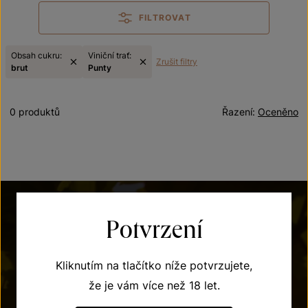
FILTROVAT
Obsah cukru:
Viniční trať:
Zrušit filtry
brut
Punty
0 produktů
Řazení:
Oceněno
Potvrzení
Kliknutím na tlačítko níže potvrzujete,
že je vám více než 18 let.
POTŘEBUJETE PORADIT?