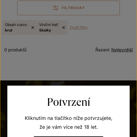
FILTROVAT
Obsah cukru:
Viniční trať:
Zrušit filtry
brut
Skalky
0 produktů
Řazení:
Nejlevnější
Potvrzení
Kliknutím na tlačítko níže potvrzujete,
že je vám více než 18 let.
POTŘEBUJETE PORADIT?