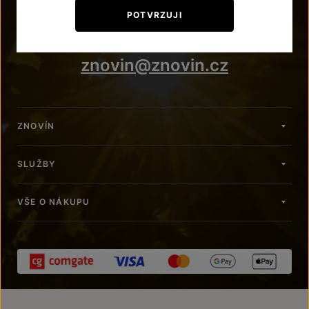
+420 515 266 620
POTVRZUJI
Po – Pá: 7:00 – 15:00
znovin@znovin.cz
ZNOVÍN
SLUŽBY
VŠE O NÁKUPU