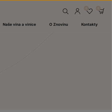
Hledat
Přihlásit
Oblíben
Ko
Naše vína a vinice
O Znovínu
Kontakty
se