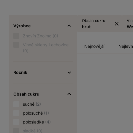
Obsah cukru:
Vin
Výrobce
brut
We
Znovín Znojmo
(0)
Vinné sklepy Lechovice
Nejnovější
Nejlevn
(0)
Ročník
Obsah cukru
suché
(2)
polosuché
(1)
polosladké
(4)
sladké
(0)