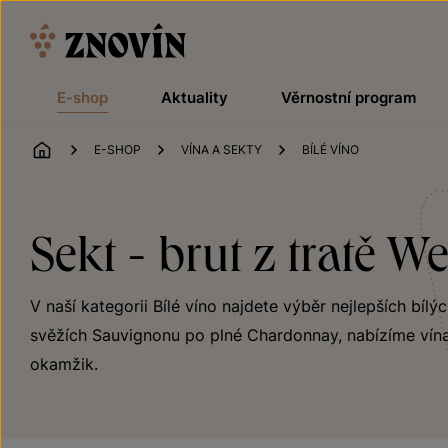
Přeskočit na obsah
E-shop
Aktuality
Věrnostní program
ÚVOD
E-SHOP
VÍNA A SEKTY
BÍLÉ VÍNO
Sekt - brut z tratě W
V naší kategorii Bílé víno najdete výběr nejlepších bílý
svěžích Sauvignonu po plné Chardonnay, nabízíme vína
okamžik.