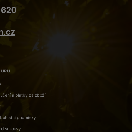
 620
n.cz
KUPU
a
učení a platby za zboží
t
bchodní podmínky
od smlouvy