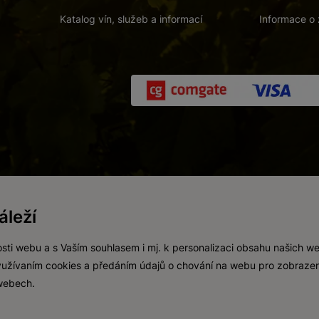
Katalog vín, služeb a informací
Informace o 
 a. s.
/
Vnitřní oznamovací systém (whistleblowing)
/
Prohlášení o přís
leží
Zákaz prodeje alkoholických nápojů osobám mladším 18 let.
Vytvořil
webProgress
sti webu a s Vaším souhlasem i mj. k personalizaci obsahu našich w
 využívaním cookies a předáním údajů o chování na webu pro zobrazen
 webech.