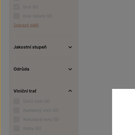
brut
(0)
brut nature
(0)
Zobrazit další
Jakostní stupeň
Odrůda
Viniční trať
Dívčí vrch
(0)
Kamenný vrch
(0)
Kokusové hory
(0)
Kolby
(0)