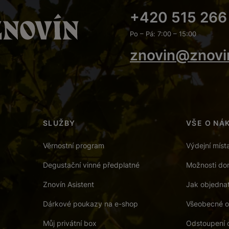
+420 515 266
Po – Pá: 7:00 – 15:00
znovin@znovi
SLUŽBY
VŠE O NÁ
Věrnostní program
Výdejní míst
Degustační vinné předplatné
Možnosti dor
Znovín Asistent
Jak objedna
Dárkové poukazy na e-shop
Všeobecné o
Můj privátní box
Odstoupení 