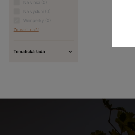
Na vinici
(0)
Na výsluní
(0)
Weinperky
(0)
Zobrazit další
Tematická řada