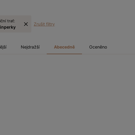
iční trať:
Zrušit filtry
inperky
ější
Nejdražší
Abecedně
Oceněno