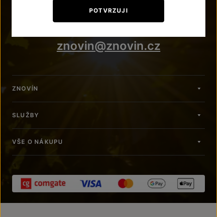
+420 515 266 620
POTVRZUJI
Po – Pá: 7:00 – 15:00
znovin@znovin.cz
ZNOVÍN
SLUŽBY
VŠE O NÁKUPU