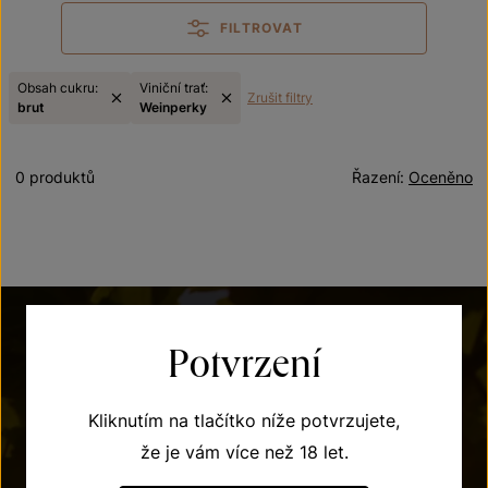
FILTROVAT
Obsah cukru:
Viniční trať:
Zrušit filtry
brut
Weinperky
0 produktů
Řazení:
Oceněno
Potvrzení
Kliknutím na tlačítko níže potvrzujete,
že je vám více než 18 let.
POTŘEBUJETE PORADIT?