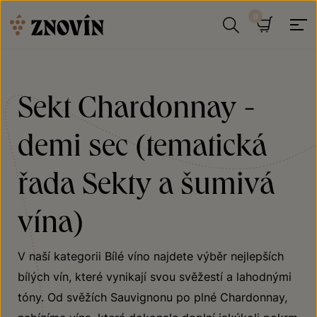
Přeskočit na obsah
Hledat
Košík
Sekt Chardonnay -
demi sec (tematická
řada Sekty a šumivá
vína)
V naší kategorii Bílé víno najdete výběr nejlepších
bílých vín, které vynikají svou svěžestí a lahodnými
tóny. Od svěžích Sauvignonu po plné Chardonnay,