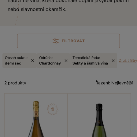
nabízíme vína, která dokonale doplní jakýkoli pokrm
nebo slavnostní okamžik.
FILTROVAT
Obsah cukru:
Odrůda:
Tematická řada:
Zrušit filtr
demi sec
Chardonnay
Sekty a šumivá vína
2 produkty
Řazení:
Nejlevnější