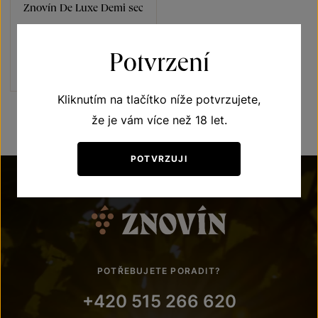
Znovín De Luxe Demi sec
Sekty a šumivá vína
jakostní šumivé víno 2024
Potvrzení
Šarže 4360
260
Kč
Kliknutím na tlačítko níže potvrzujete,
že je vám více než 18 let.
POTVRZUJI
POTŘEBUJETE PORADIT?
+420 515 266 620