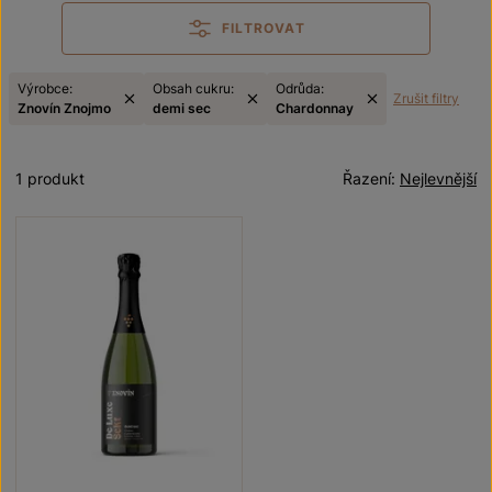
FILTROVAT
Výrobce:
Obsah cukru:
Odrůda:
Zrušit filtry
Znovín Znojmo
demi sec
Chardonnay
1 produkt
Řazení:
Nejlevnější