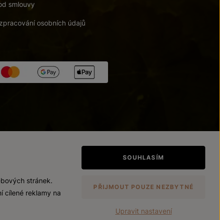
od smlouvy
zpracování osobních údajů
tupnosti
/
Upravit nastavení
SOUHLASÍM
ebových stránek.
PŘIJMOUT POUZE NEZBYTNÉ
í cílené reklamy na
Upravit nastavení