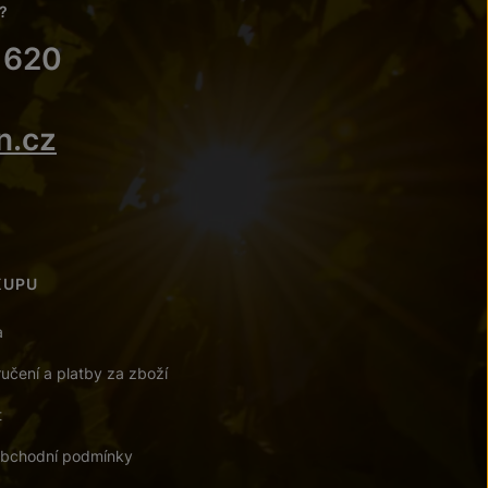
?
 620
n.cz
KUPU
a
učení a platby za zboží
t
bchodní podmínky