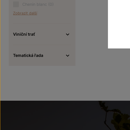
Chenin blanc
(0)
Zobrazit další
Viniční trať
Tematická řada