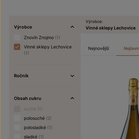
Výrobce:
Výrobce
Vinné sklepy Lechovice
Znovín Znojmo
(1)
Vinné sklepy Lechovice
Nejnovější
Nejlevn
(1)
Ročník
Obsah cukru
suché
(0)
polosuché
(2)
polosladké
(1)
sladké
(1)