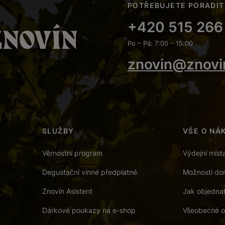
POTŘEBUJETE PORADIT
+420 515 266
Po – Pá: 7:00 – 15:00
znovin@znovi
SLUŽBY
VŠE O NÁ
Věrnostní program
Výdejní míst
Degustační vinné předplatné
Možnosti dor
Znovín Asistent
Jak objedna
Dárkové poukazy na e-shop
Všeobecné o