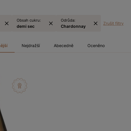
Obsah cukru:
Odrůda:
Zrušit filtry
demi sec
Chardonnay
ější
Nejdražší
Abecedně
Oceněno