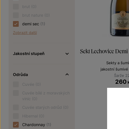
brut
(0)
brut nature
(0)
demi sec
(1)
Zobrazit další
Sekt Lechovice Demi
Jakostní stupeň
Sekty a šumi
jakostní šumivé
Odrůda
Šarže 2
260
Cuvée
(0)
Cuvée bílé z moravských
vinic
(0)
Cuvée starých odrůd
(0)
Hibernal
(0)
Chardonnay
(1)