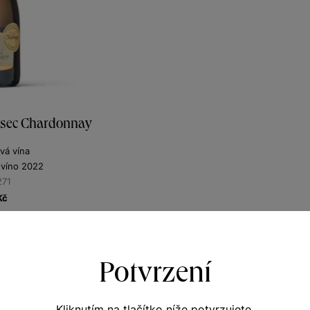
 sec Chardonnay
vá vína
 víno 2022
271
Kč
Potvrzení
Kliknutím na tlačítko níže potvrzujete,