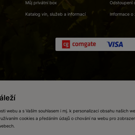
Můj privátní box
Odstoupení 
Katalog vín, služeb a informací
Informace o 
 a. s.
/
Vnitřní oznamovací systém (whistleblowing)
/
Prohlášení o přís
leží
Zákaz prodeje alkoholických nápojů osobám mladším 18 let.
Vytvořil
webProgress
sti webu a s Vaším souhlasem i mj. k personalizaci obsahu našich w
 využívaním cookies a předáním údajů o chování na webu pro zobrazen
 webech.