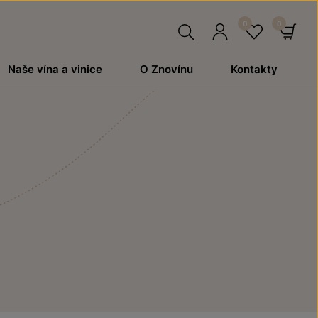
Hledat
Přihlásit
Oblíben
Ko
Naše vína a vinice
O Znovínu
Kontakty
se