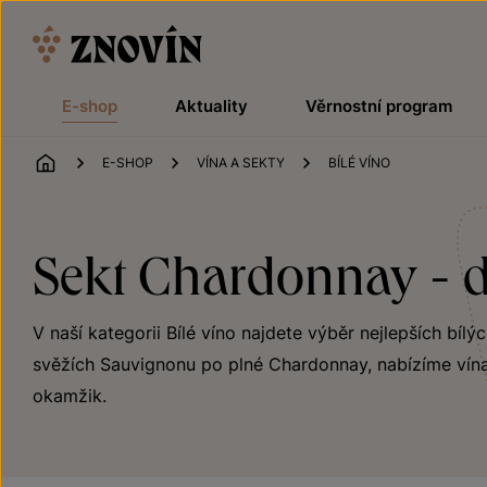
Přeskočit na obsah
E-shop
Aktuality
Věrnostní program
ÚVOD
E-SHOP
VÍNA A SEKTY
BÍLÉ VÍNO
Sekt Chardonnay - d
V naší kategorii Bílé víno najdete výběr nejlepších bílý
svěžích Sauvignonu po plné Chardonnay, nabízíme vína
okamžik.