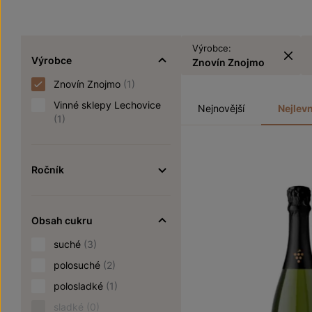
Výrobce:
Výrobce
Znovín Znojmo
Znovín Znojmo
(1)
Vinné sklepy Lechovice
Nejnovější
Nejlevn
(1)
Ročník
Obsah cukru
suché
(3)
polosuché
(2)
polosladké
(1)
sladké
(0)