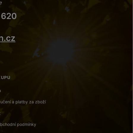
?
 620
n.cz
KUPU
a
učení a platby za zboží
t
bchodní podmínky