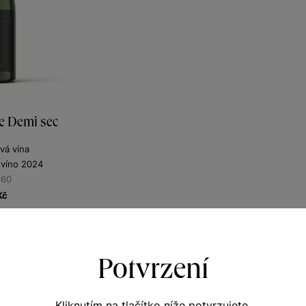
e Demi sec
vá vína
 víno 2024
360
Kč
Potvrzení
Kliknutím na tlačítko níže potvrzujete,