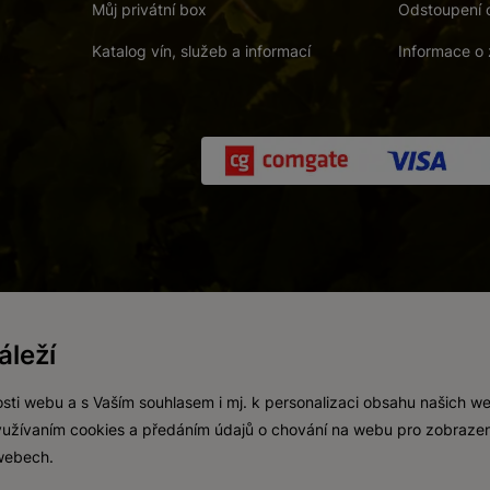
Můj privátní box
Odstoupení 
Katalog vín, služeb a informací
Informace o 
 a. s.
/
Vnitřní oznamovací systém (whistleblowing)
/
Prohlášení o přís
leží
Zákaz prodeje alkoholických nápojů osobám mladším 18 let.
Vytvořil
webProgress
sti webu a s Vaším souhlasem i mj. k personalizaci obsahu našich w
 využívaním cookies a předáním údajů o chování na webu pro zobrazen
 webech.