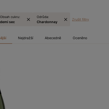
Obsah cukru:
Odrůda:
Zrušit filtry
demi sec
Chardonnay
ější
Nejdražší
Abecedně
Oceněno