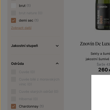
brut
(1)
brut nature
(0)
demi sec
(1)
Zobrazit další
Znovín De Lux
Jakostní stupeň
Sekty a šumi
jakostní šumivé
Odrůda
Šarže 4
260
Cuvée
(0)
Cuvée bílé z moravských
vinic
(0)
Cuvée starých odrůd
(0)
Hibernal
(0)
Chardonnay
(1)