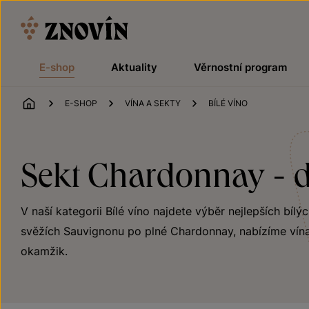
Přeskočit na obsah
E-shop
Aktuality
Věrnostní program
ÚVOD
E-SHOP
VÍNA A SEKTY
BÍLÉ VÍNO
Sekt Chardonnay - d
V naší kategorii Bílé víno najdete výběr nejlepších bílý
svěžích Sauvignonu po plné Chardonnay, nabízíme vína
okamžik.