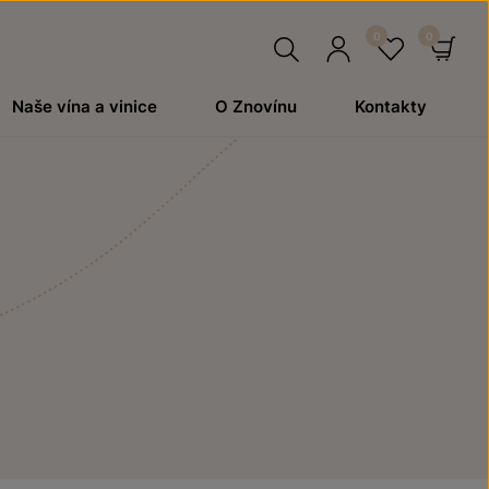
Hledat
Přihlásit
Oblíben
Ko
Naše vína a vinice
O Znovínu
Kontakty
se