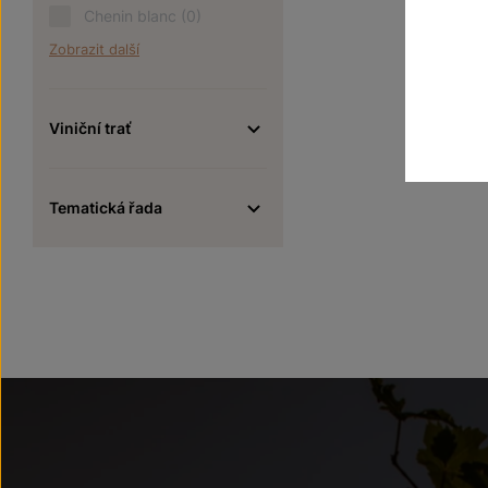
Chenin blanc
(0)
Zobrazit další
Viniční trať
Tematická řada