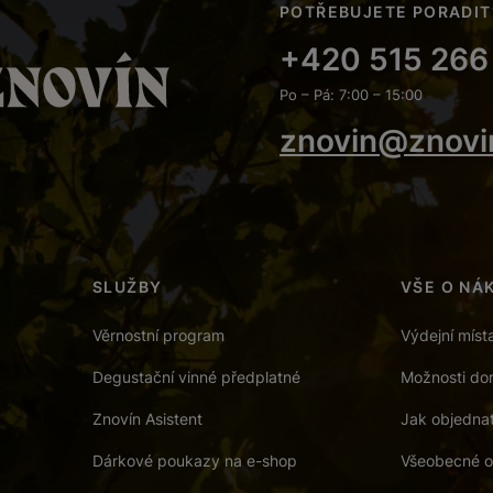
POTŘEBUJETE PORADIT
+420 515 266
Po – Pá: 7:00 – 15:00
znovin@znovi
SLUŽBY
VŠE O NÁ
Věrnostní program
Výdejní míst
Degustační vinné předplatné
Možnosti dor
Znovín Asistent
Jak objedna
Dárkové poukazy na e-shop
Všeobecné o