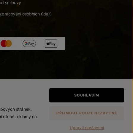
od smlouvy
zpracování osobních údajů
tupnosti
/
Upravit nastavení
SOUHLASÍM
ebových stránek.
PŘIJMOUT POUZE NEZBYTNÉ
í cílené reklamy na
Upravit nastavení