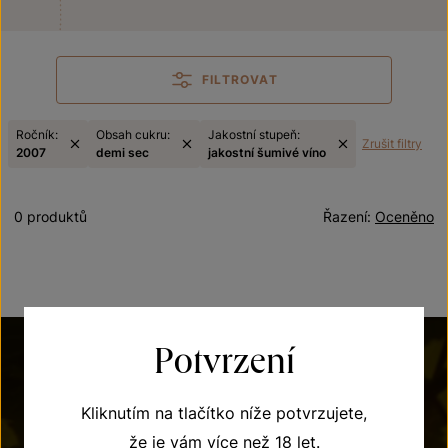
FILTROVAT
Ročník:
Obsah cukru:
Jakostní stupeň:
Zrušit filtry
2007
demi sec
jakostní šumivé víno
0 produktů
Řazení:
Oceněno
Potvrzení
Kliknutím na tlačítko níže potvrzujete,
že je vám více než 18 let.