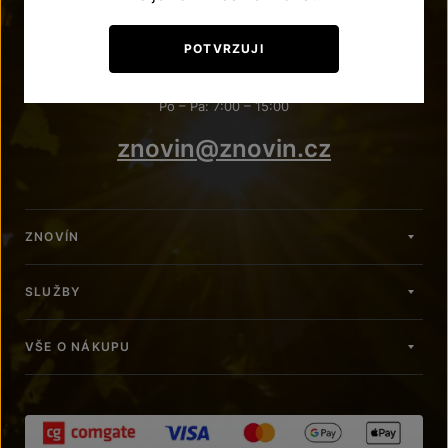
POTŘEBUJETE PORADIT?
POTVRZUJI
+420 515 266 620
Po – Pá: 7:00 – 15:00
znovin@znovin.cz
ZNOVÍN
SLUŽBY
VŠE O NÁKUPU