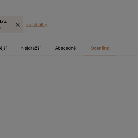
kru:
Zrušit filtry
c
ější
Nejdražší
Abecedně
Oceněno