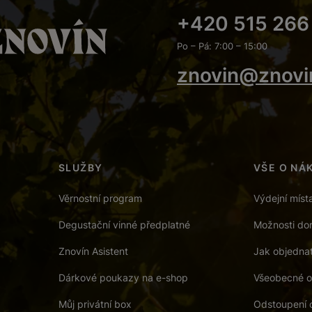
+420 515 266
Po – Pá: 7:00 – 15:00
znovin@znovi
SLUŽBY
VŠE O NÁ
Věrnostní program
Výdejní míst
Degustační vinné předplatné
Možnosti dor
Znovín Asistent
Jak objedna
Dárkové poukazy na e-shop
Všeobecné o
Můj privátní box
Odstoupení 