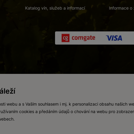
Katalog vín, služeb a informací
Informace o 
 a. s.
/
Vnitřní oznamovací systém (whistleblowing)
/
Prohlášení o přís
leží
Zákaz prodeje alkoholických nápojů osobám mladším 18 let.
Vytvořil
webProgress
sti webu a s Vaším souhlasem i mj. k personalizaci obsahu našich w
 využívaním cookies a předáním údajů o chování na webu pro zobrazen
 webech.