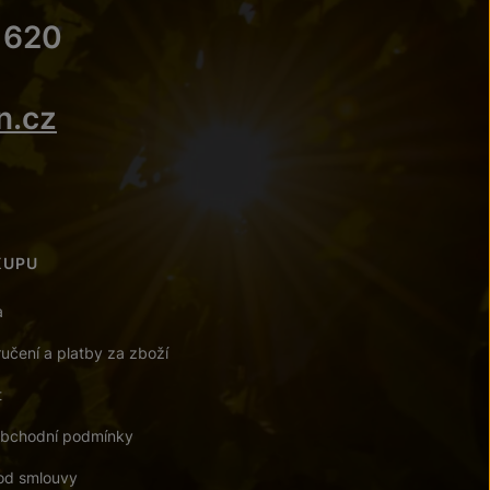
 620
n.cz
KUPU
a
učení a platby za zboží
t
bchodní podmínky
od smlouvy