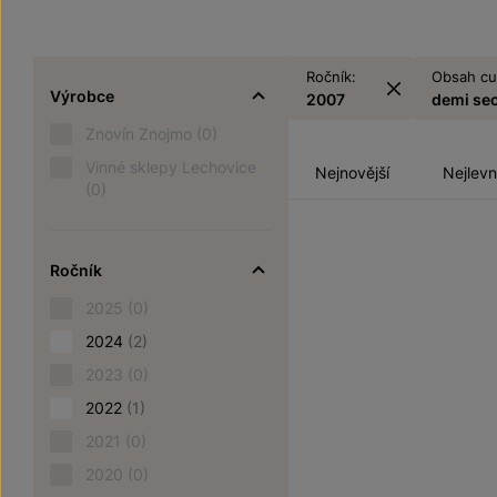
Ročník:
Obsah cu
Výrobce
2007
demi se
Znovín Znojmo
(0)
Vinné sklepy Lechovice
Nejnovější
Nejlevn
(0)
Ročník
2025
(0)
2024
(2)
2023
(0)
2022
(1)
2021
(0)
2020
(0)