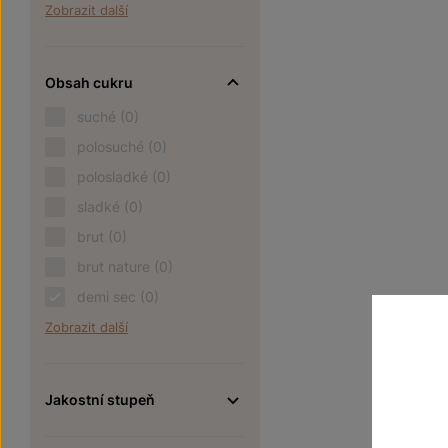
Zobrazit další
Obsah cukru
suché
(0)
polosuché
(0)
polosladké
(0)
sladké
(0)
brut
(0)
brut nature
(0)
demi sec
(0)
Zobrazit další
Jakostní stupeň