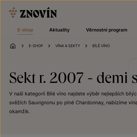
Přeskočit na obsah
E-shop
Aktuality
Věrnostní program
ÚVOD
E-SHOP
VÍNA A SEKTY
BÍLÉ VÍNO
Sekt r. 2007 - demi 
V naší kategorii Bílé víno najdete výběr nejlepších bílý
svěžích Sauvignonu po plné Chardonnay, nabízíme vína
okamžik.