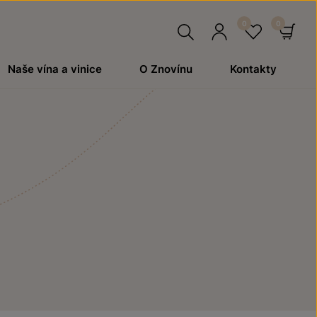
Hledat
Přihlásit
Oblíben
Ko
Naše vína a vinice
O Znovínu
Kontakty
se