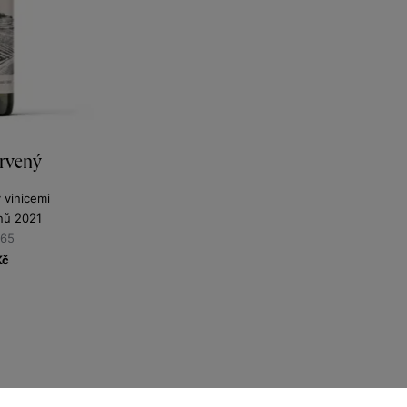
rvený
y vinicemi
nů 2021
365
Kč