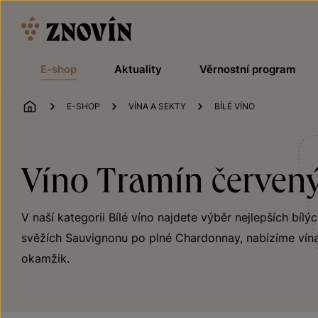
Přeskočit na obsah
E-shop
Aktuality
Věrnostní program
ÚVOD
E-SHOP
VÍNA A SEKTY
BÍLÉ VÍNO
Víno Tramín červený
V naší kategorii Bílé víno najdete výběr nejlepších bílý
svěžích Sauvignonu po plné Chardonnay, nabízíme vína
okamžik.