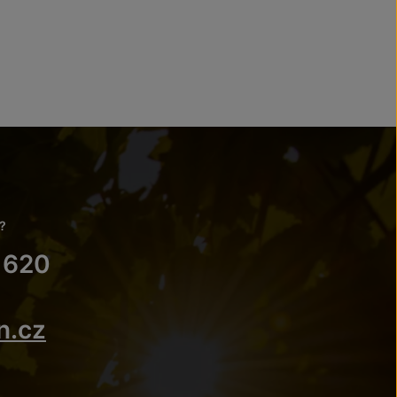
?
 620
n.cz