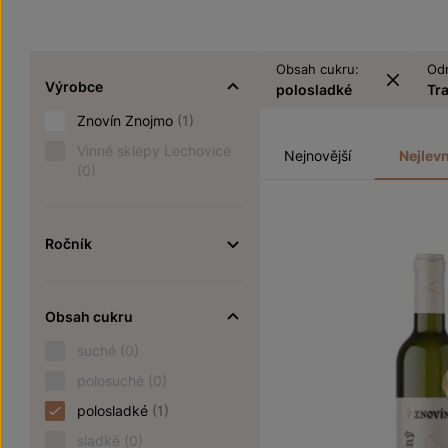
Obsah cukru:
Od
Výrobce
polosladké
Tr
Znovín Znojmo
(1)
Vinné sklepy Lechovice
Nejnovější
Nejlevn
(0)
Ročník
Obsah cukru
suché
(0)
polosuché
(0)
polosladké
(1)
sladké
(0)