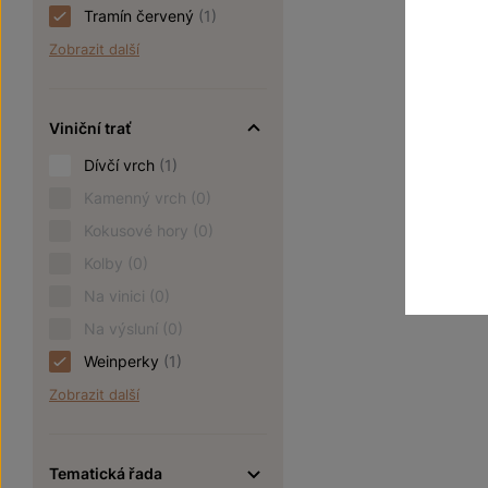
Tramín červený
(1)
Zobrazit další
Viniční trať
Dívčí vrch
(1)
Kamenný vrch
(0)
Kokusové hory
(0)
Kolby
(0)
Na vinici
(0)
Na výsluní
(0)
Weinperky
(1)
Zobrazit další
Tematická řada