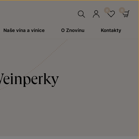
Hledat
Přihlásit
Oblíben
Ko
Naše vína a vinice
O Znovínu
Kontakty
se
Weinperky