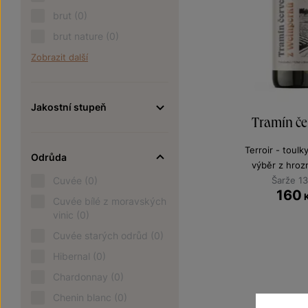
brut
(0)
brut nature
(0)
Zobrazit další
Jakostní stupeň
Tramín če
Terroir - toulk
Odrůda
výběr z hroz
Cuvée
(0)
Šarže 1
160
Cuvée bílé z moravských
vinic
(0)
Cuvée starých odrůd
(0)
Hibernal
(0)
Chardonnay
(0)
Chenin blanc
(0)