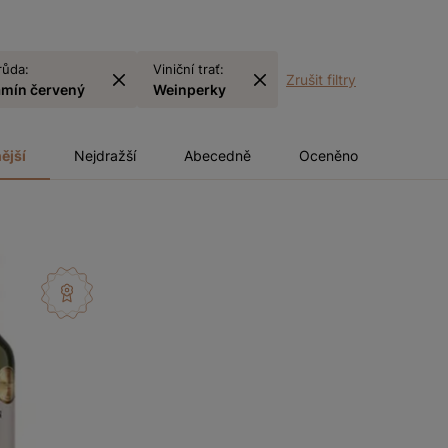
růda:
Viniční trať:
Zrušit filtry
amín červený
Weinperky
ější
Nejdražší
Abecedně
Oceněno