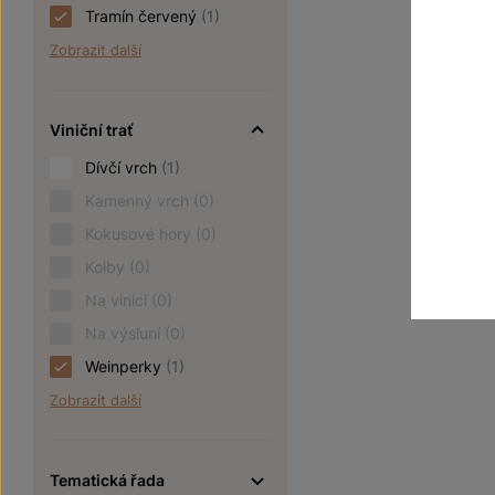
Tramín červený
(1)
Zobrazit další
Viniční trať
Dívčí vrch
(1)
Kamenný vrch
(0)
Kokusové hory
(0)
Kolby
(0)
Na vinici
(0)
Na výsluní
(0)
Weinperky
(1)
Zobrazit další
Tematická řada