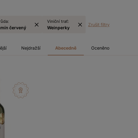
růda:
Viniční trať:
Zrušit filtry
amín červený
Weinperky
ější
Nejdražší
Abecedně
Oceněno