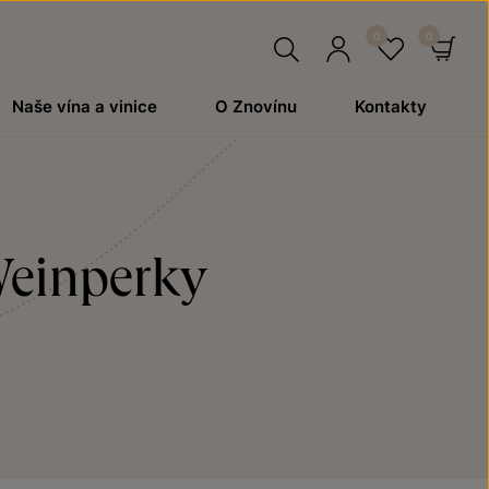
Hledat
Přihlásit
Oblíben
Ko
Naše vína a vinice
O Znovínu
Kontakty
se
Weinperky