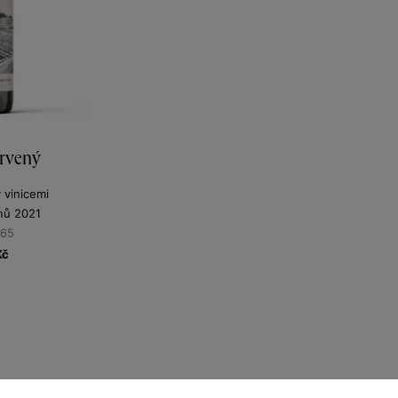
rvený
y vinicemi
nů 2021
365
Kč