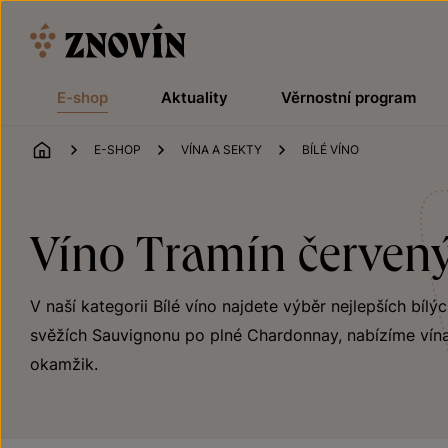
Přeskočit na obsah
E-shop
Aktuality
Věrnostní program
ÚVOD
E-SHOP
VÍNA A SEKTY
BÍLÉ VÍNO
Víno Tramín červený
V naší kategorii Bílé víno najdete výběr nejlepších bílý
svěžích Sauvignonu po plné Chardonnay, nabízíme vína
okamžik.