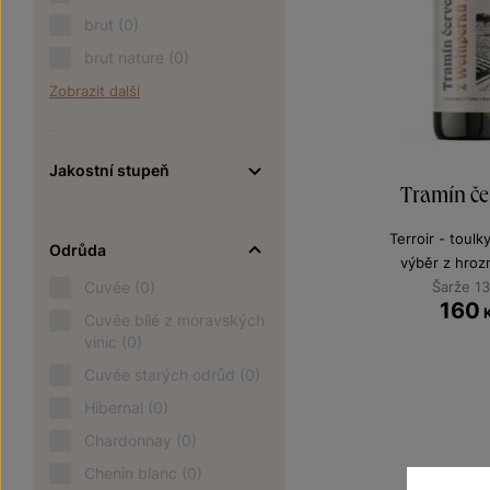
brut
(0)
brut nature
(0)
Zobrazit další
Jakostní stupeň
Tramín če
Terroir - toulk
Odrůda
výběr z hroz
Cuvée
(0)
Šarže 1
160
Cuvée bílé z moravských
vinic
(0)
Cuvée starých odrůd
(0)
Hibernal
(0)
Chardonnay
(0)
Chenin blanc
(0)