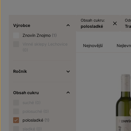
Obsah cukru:
Od
Výrobce
polosladké
Tr
Znovín Znojmo
(1)
Vinné sklepy Lechovice
Nejnovější
Nejlevn
(0)
Ročník
Obsah cukru
suché
(0)
polosuché
(0)
polosladké
(1)
sladké
(0)