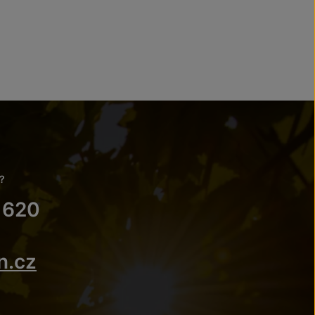
?
 620
n.cz