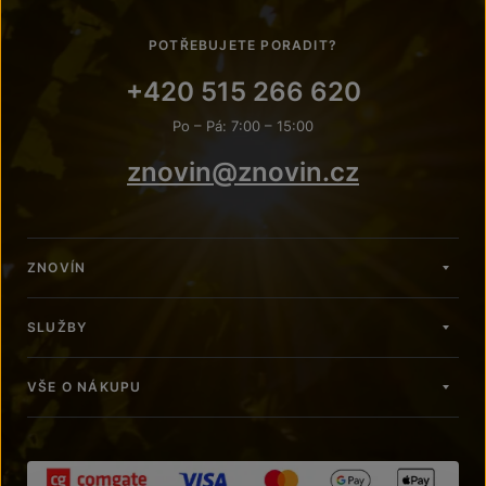
POTŘEBUJETE PORADIT?
+420 515 266 620
Po – Pá: 7:00 – 15:00
znovin@znovin.cz
ZNOVÍN
SLUŽBY
VŠE O NÁKUPU