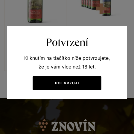
Ryzlink rýnský
Ryzlink rýnský Bataillon 5+1
Potvrzení
Terroir - toulky vinicemi
Terroir - toulky vinicemi
pozdní sběr 2021
pozdní sběr 2021
Kliknutím na tlačítko níže potvrzujete,
Šarže 1450
Šarže 1450
170
Kč
1020 Kč
850
Kč
že je vám více než 18 let.
POTVRZUJI