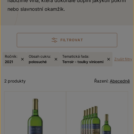
nabízíme vína, která dokonale doplní jakýkoli pokrm
nebo slavnostní okamžik.
FILTROVAT
Ročník:
Obsah cukru:
Tematická řada:
Zrušit filtry
2021
polosuché
Terroir - toulky vinicemi
2 produkty
Řazení:
Abecedně