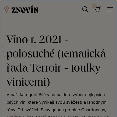
Přeskočit na obsah
Hledat
Košík
Víno r. 2021 -
polosuché (tematická
řada Terroir - toulky
vinicemi)
V naší kategorii Bílé víno najdete výběr nejlepších
bílých vín, které vynikají svou svěžestí a lahodnými
tóny. Od svěžích Sauvignonu po plné Chardonnay,