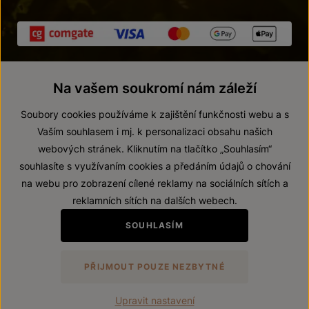
Na vašem soukromí nám záleží
Soubory cookies používáme k zajištění funkčnosti webu a s
Vaším souhlasem i mj. k personalizaci obsahu našich
webových stránek. Kliknutím na tlačítko „Souhlasím“
© 2026 ZNOVÍN ZNOJMO, a. s.
souhlasíte s využívaním cookies a předáním údajů o chování
Vnitřní oznamovací systém (whistleblowing)
na webu pro zobrazení cílené reklamy na sociálních sítích a
Prohlášení o přístupnosti
reklamních sítích na dalších webech.
Upravit nastavení
SOUHLASÍM
Zákaz prodeje alkoholických nápojů osobám mladším 18 let.
PŘIJMOUT POUZE NEZBYTNÉ
Vytvořil
webProgress
Upravit nastavení