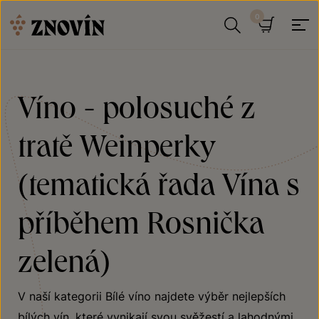
Přeskočit na obsah
Hledat
Košík
Víno - polosuché z
tratě Weinperky
(tematická řada Vína s
příběhem Rosnička
zelená)
V naší kategorii Bílé víno najdete výběr nejlepších
bílých vín, které vynikají svou svěžestí a lahodnými