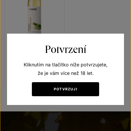
Potvrzení
Kerner
Vína s příběhem Rosnička zelená
Kliknutím na tlačítko níže potvrzujete,
pozdní sběr 2024
Šarže 4347
že je vám více než 18 let.
180
Kč
POTVRZUJI