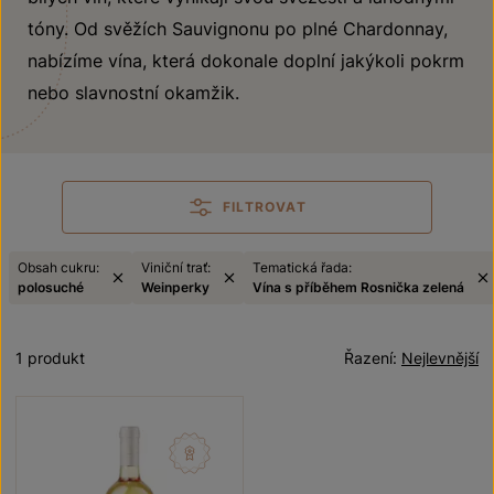
tóny. Od svěžích Sauvignonu po plné Chardonnay,
nabízíme vína, která dokonale doplní jakýkoli pokrm
nebo slavnostní okamžik.
FILTROVAT
Obsah cukru:
Viniční trať:
Tematická řada:
polosuché
Weinperky
Vína s příběhem Rosnička zelená
1 produkt
Řazení:
Nejlevnější