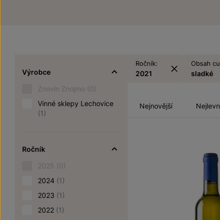
Ročník:
Obsah cu
Výrobce
2021
sladké
Znovín Znojmo
(0)
Vinné sklepy Lechovice
Nejnovější
Nejlevn
(1)
Ročník
2025
(0)
2024
(1)
2023
(1)
2022
(1)