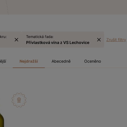
kru:
Tematická řada:
Zrušit filtry
Přívlastková vína z VS Lechovice
ější
Nejdražší
Abecedně
Oceněno