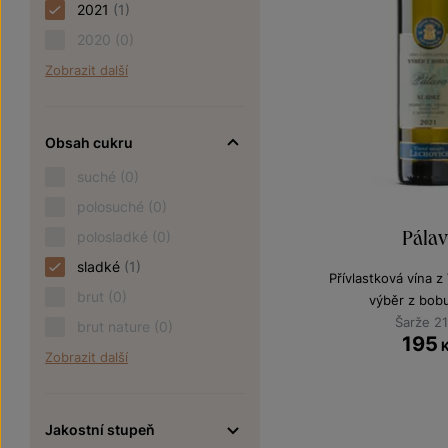
2021
(1)
2020
(0)
Zobrazit další
Obsah cukru
suché
(0)
polosuché
(0)
Pála
polosladké
(0)
sladké
(1)
Přívlastková vína 
brut
(0)
výběr z bobu
Šarže 2
brut nature
(0)
195
Zobrazit další
Jakostní stupeň