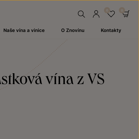
Hledat
Přihlásit
Oblíben
Ko
Naše vína a vinice
O Znovínu
Kontakty
se
astková vína z VS