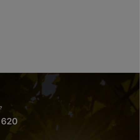
?
 620