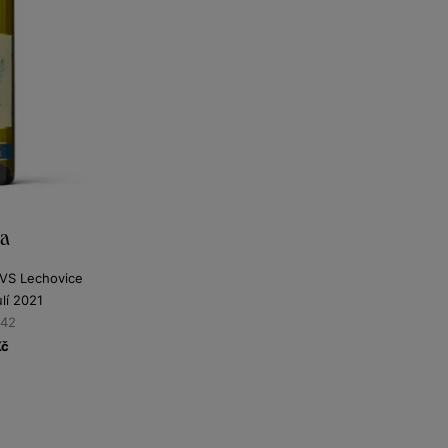
va
z VS Lechovice
lí 2021
142
Kč