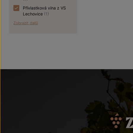
Přívlastková vína z VS
Lechovice
(1)
Zobrazit další