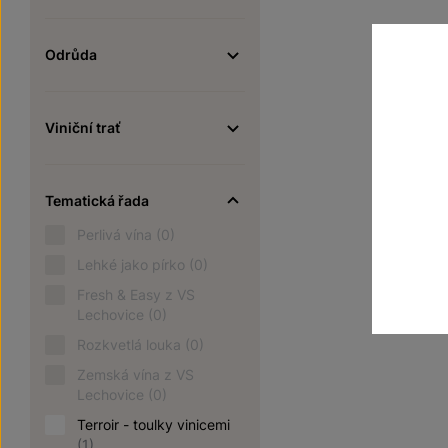
Odrůda
Viniční trať
Tematická řada
Perlivá vína
(0)
Lehké jako pírko
(0)
Fresh & Easy z VS
Lechovice
(0)
Rozkvetlá louka
(0)
Zemská vína z VS
Lechovice
(0)
Terroir - toulky vinicemi
(1)