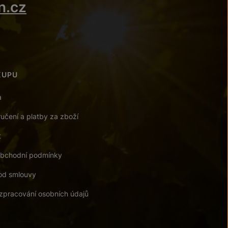
n.cz
KUPU
a
učení a platby za zboží
t
bchodní podmínky
od smlouvy
zpracování osobních údajů