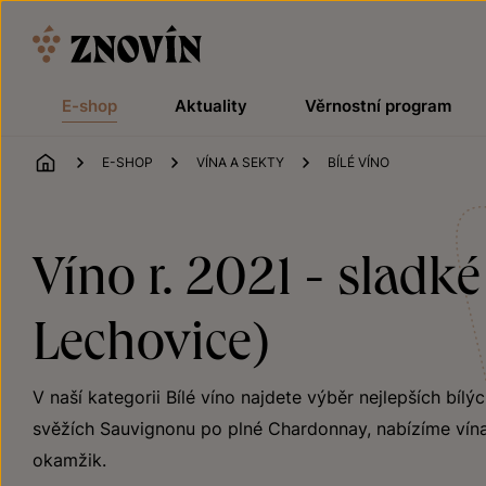
Přeskočit na obsah
E-shop
Aktuality
Věrnostní program
ÚVOD
E-SHOP
VÍNA A SEKTY
BÍLÉ VÍNO
Víno r. 2021 - sladk
Lechovice)
V naší kategorii Bílé víno najdete výběr nejlepších bílý
svěžích Sauvignonu po plné Chardonnay, nabízíme vína
okamžik.