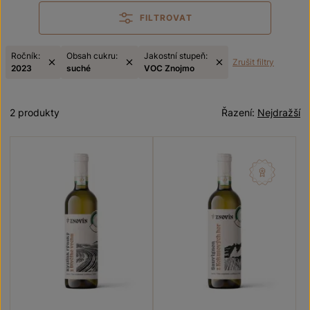
FILTROVAT
Ročník:
Obsah cukru:
Jakostní stupeň:
Zrušit filtry
2023
suché
VOC Znojmo
2 produkty
Řazení:
Nejdražší