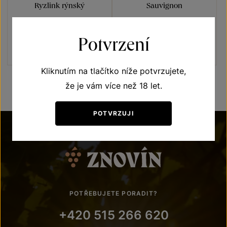
Ryzlink rýnský
Sauvignon
Terroir - toulky vinicemi
Terroir - toulky vinicemi
VOC Znojmo 2023
VOC Znojmo 2023
Potvrzení
Šarže 3321
Šarže 3323
190
Kč
190
Kč
Kliknutím na tlačítko níže potvrzujete,
že je vám více než 18 let.
POTVRZUJI
POTŘEBUJETE PORADIT?
+420 515 266 620