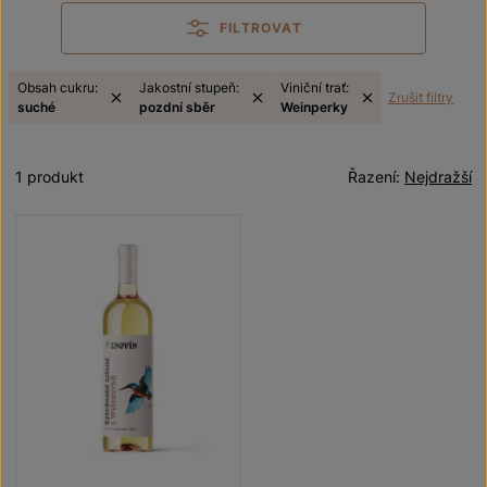
FILTROVAT
Obsah cukru:
Jakostní stupeň:
Viniční trať:
Zrušit filtry
suché
pozdní sběr
Weinperky
1 produkt
Řazení:
Nejdražší