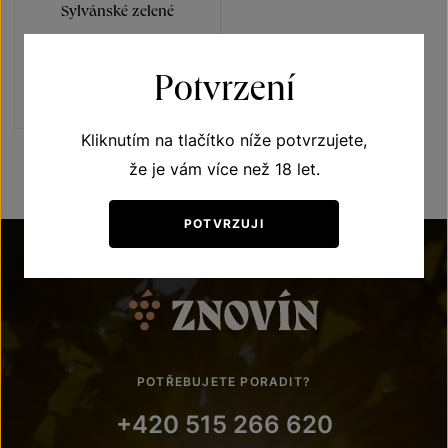
Sylvánské zelené
Vína s příběhem Ledňáček říční
pozdní sběr 2023
Potvrzení
Šarže 3347
180
Kč
Kliknutím na tlačítko níže potvrzujete,
že je vám více než 18 let.
POTVRZUJI
POTŘEBUJETE PORADIT?
+420 515 266 620