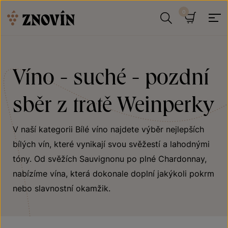
Přeskočit na obsah
Hledat
Košík
Víno - suché - pozdní
sběr z tratě Weinperky
V naší kategorii Bílé víno najdete výběr nejlepších
bílých vín, které vynikají svou svěžestí a lahodnými
tóny. Od svěžích Sauvignonu po plné Chardonnay,
nabízíme vína, která dokonale doplní jakýkoli pokrm
nebo slavnostní okamžik.