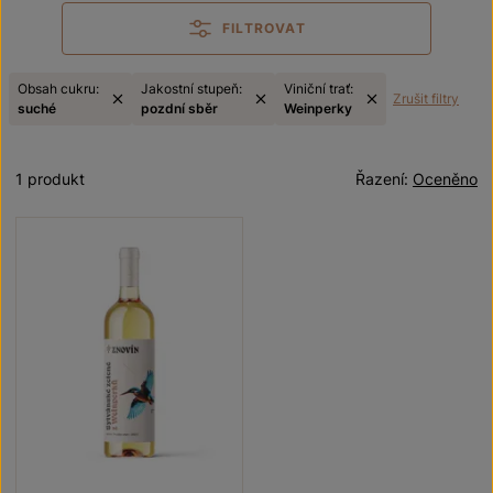
FILTROVAT
Obsah cukru:
Jakostní stupeň:
Viniční trať:
Zrušit filtry
suché
pozdní sběr
Weinperky
1 produkt
Řazení:
Oceněno