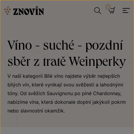
Přeskočit na obsah
Hledat
Košík
Víno - suché - pozdní
sběr z tratě Weinperky
V naší kategorii Bílé víno najdete výběr nejlepších
bílých vín, které vynikají svou svěžestí a lahodnými
tóny. Od svěžích Sauvignonu po plné Chardonnay,
nabízíme vína, která dokonale doplní jakýkoli pokrm
nebo slavnostní okamžik.