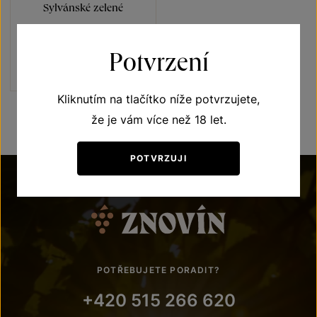
Sylvánské zelené
Vína s příběhem Ledňáček říční
pozdní sběr 2023
Potvrzení
Šarže 3347
180
Kč
Kliknutím na tlačítko níže potvrzujete,
že je vám více než 18 let.
POTVRZUJI
POTŘEBUJETE PORADIT?
+420 515 266 620