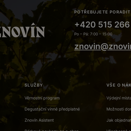
POTŘEBUJETE PORADIT
+420 515 266
Po – Pá: 7:00 – 15:00
znovin@znovi
SLUŽBY
VŠE O NÁ
Věrnostní program
Výdejní míst
Degustační vinné předplatné
Možnosti dor
Znovín Asistent
Jak objedna