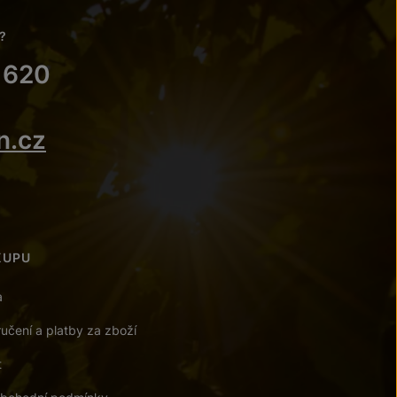
?
 620
n.cz
KUPU
a
učení a platby za zboží
t