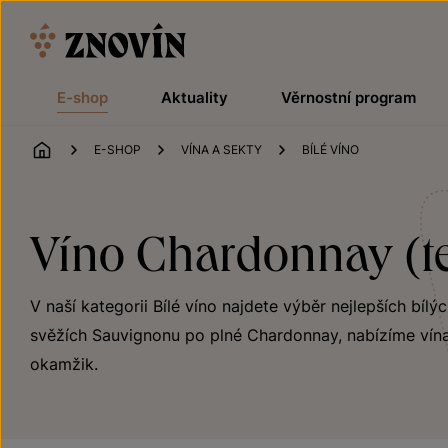
Přeskočit na obsah
E-shop
Aktuality
Věrnostní program
ÚVOD
E-SHOP
VÍNA A SEKTY
BÍLÉ VÍNO
Víno Chardonnay (te
V naší kategorii Bílé víno najdete výběr nejlepších bílý
svěžích Sauvignonu po plné Chardonnay, nabízíme vína
okamžik.