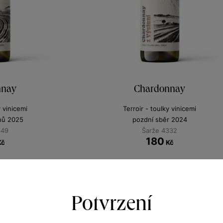
nnay
Chardonnay
y vinicemi
Terroir - toulky vinicemi
nů 2025
pozdní sběr 2024
349
Šarže 4332
180
Kč
Kč
Potvrzení