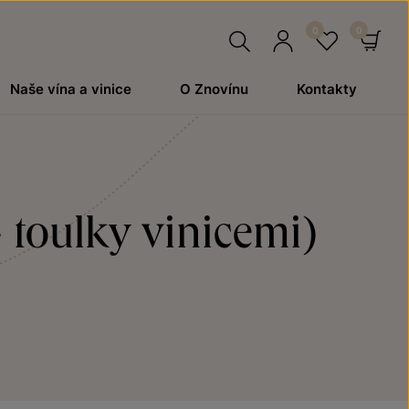
Hledat
Přihlásit
Oblíben
Ko
Naše vína a vinice
O Znovínu
Kontakty
se
 toulky vinicemi)