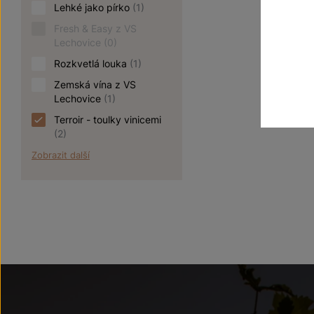
Lehké jako pírko
(1)
Fresh & Easy z VS
Lechovice
(0)
Rozkvetlá louka
(1)
Zemská vína z VS
Lechovice
(1)
Terroir - toulky vinicemi
(2)
Zobrazit další