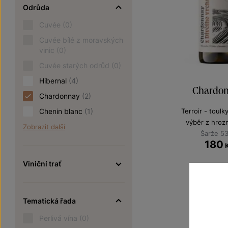
Odrůda
Cuvée
(0)
Cuvée bílé z moravských
vinic
(0)
Cuvée starých odrůd
(0)
Hibernal
(4)
Chardo
Chardonnay
(2)
Chenin blanc
(1)
Terroir - toulk
výběr z hroz
Zobrazit další
Šarže 5
180
Viniční trať
Tematická řada
Perlivá vína
(0)