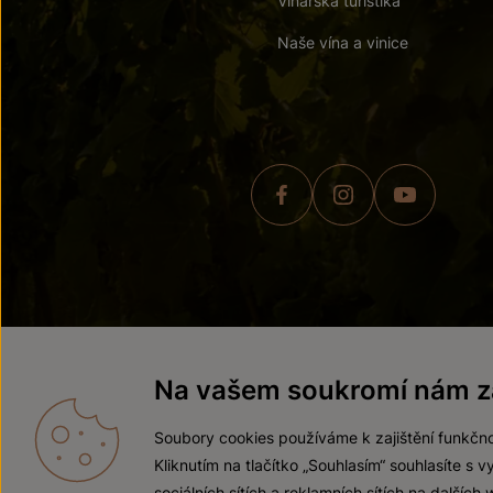
Vinařská turistika
Naše vína a vinice
© 2026 ZNOVÍN ZNOJMO,
Na vašem soukromí nám zá
Soubory cookies používáme k zajištění funkčno
Kliknutím na tlačítko „Souhlasím“ souhlasíte s
sociálních sítích a reklamních sítích na dalších