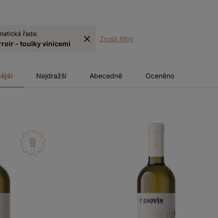
matická řada:
Zrušit filtry
rroir - toulky vinicemi
ější
Nejdražší
Abecedně
Oceněno