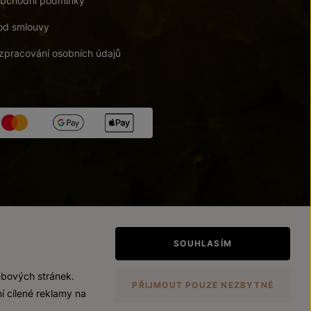
bchodní podmínky
od smlouvy
zpracování osobních údajů
tupnosti
/
Upravit nastavení
SOUHLASÍM
ebových stránek.
PŘIJMOUT POUZE NEZBYTNÉ
í cílené reklamy na