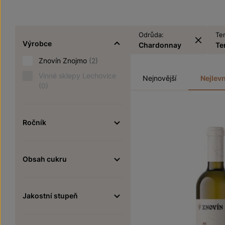
Odrůda:
Te
Výrobce
Chardonnay
Te
Znovín Znojmo
(2)
Vinné sklepy Lechovice
Nejnovější
Nejlevn
(0)
Ročník
Obsah cukru
Jakostní stupeň