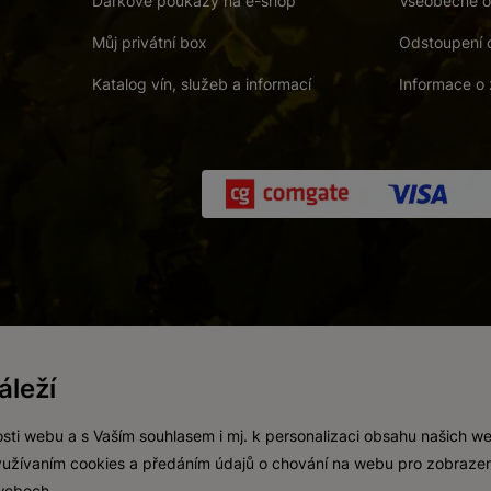
Dárkové poukazy na e-shop
Všeobecné o
Můj privátní box
Odstoupení 
Katalog vín, služeb a informací
Informace o 
 a. s.
/
Vnitřní oznamovací systém (whistleblowing)
/
Prohlášení o přís
leží
Zákaz prodeje alkoholických nápojů osobám mladším 18 let.
Vytvořil
webProgress
sti webu a s Vaším souhlasem i mj. k personalizaci obsahu našich w
 využívaním cookies a předáním údajů o chování na webu pro zobrazen
 webech.