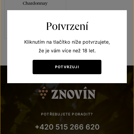
Chardonnay
Blue line
výběr z hroznů 2021
Potvrzení
Šarže 2133
220
Kč
Kliknutím na tlačítko níže potvrzujete,
že je vám více než 18 let.
POTVRZUJI
POTŘEBUJETE PORADIT?
+420 515 266 620