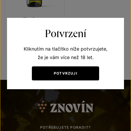
Chardonnay
Blue line
Potvrzení
výběr z hroznů 2021
Šarže 2133
220
Kč
Kliknutím na tlačítko níže potvrzujete,
že je vám více než 18 let.
POTVRZUJI
POTŘEBUJETE PORADIT?