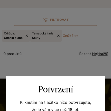
FILTROVAT
Odrůda:
Tematická řada:
Zrušit filtry
Chenin blanc
Sekty
0 produktů
Řazení:
Nejdražší
Potvrzení
Kliknutím na tlačítko níže potvrzujete,
že je vám více než 18 let.