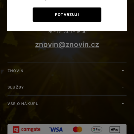
POTŘEBUJETE PORADIT?
POTVRZUJI
+420 515 266 620
Po – Pá: 7:00 – 15:00
znovin@znovin.cz
ZNOVÍN
SLUŽBY
VŠE O NÁKUPU