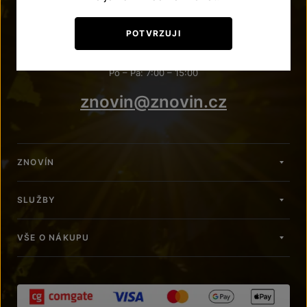
POTŘEBUJETE PORADIT?
POTVRZUJI
+420 515 266 620
Po – Pá: 7:00 – 15:00
znovin@znovin.cz
ZNOVÍN
SLUŽBY
VŠE O NÁKUPU