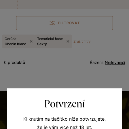
FILTROVAT
Odrůda:
Tematická řada:
Zrušit filtry
Chenin blanc
Sekty
0 produktů
Řazení:
Nejlevnější
Potvrzení
Kliknutím na tlačítko níže potvrzujete,
že je vám více než 18 let.