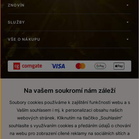
ZNOVÍN
SLUŽBY
VŠE O NÁKUPU
Na vašem soukromí nám záleží
Soubory cookies používáme k zajištění funkčnosti webu a s
Vaším souhlasem i mj. k personalizaci obsahu našich
webových stránek. Kliknutím na tlačítko „Souhlasím“
© 2026 ZNOVÍN ZNOJMO, a. s.
souhlasíte s využívaním cookies a předáním údajů o chování
Vnitřní oznamovací systém (whistleblowing)
na webu pro zobrazení cílené reklamy na sociálních sítích a
Prohlášení o přístupnosti