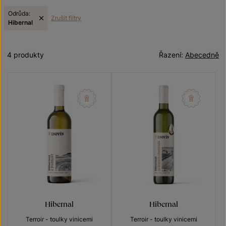
Odrůda:
Zrušit filtry
Hibernal
4 produkty
Řazení:
Abecedně
Hibernal
Hibernal
Terroir - toulky vinicemi
Terroir - toulky vinicemi