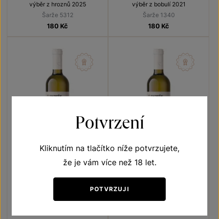
výběr z hroznů 2025
výběr z bobulí 2021
Šarže 5312
Šarže 1340
180
Kč
180
Kč
Potvrzení
Kliknutím na tlačítko níže potvrzujete,
že je vám více než 18 let.
Hibernal
Hibernal
Terroir - toulky vinicemi
Terroir - toulky vinicemi
POTVRZUJI
výběr z hroznů 2023
výběr z hroznů 2024
Šarže 3350
Šarže 4337
180
Kč
180
Kč