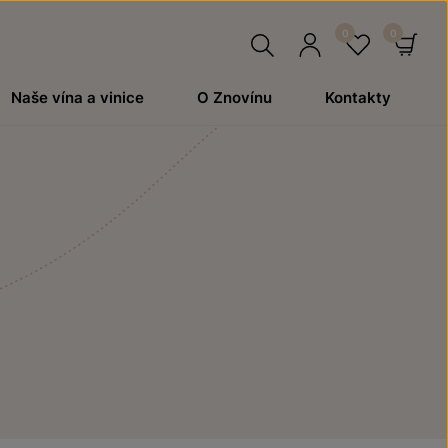
Hledat
Přihlásit
Oblíben
Ko
Naše vína a vinice
O Znovínu
Kontakty
se