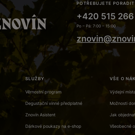
POTŘEBUJETE PORADIT
+420 515 266
Po – Pá: 7:00 – 15:00
znovin@znovi
SLUŽBY
VŠE O NÁ
Věrnostní program
Výdejní míst
Degustační vinné předplatné
Možnosti dor
Znovín Asistent
Jak objedna
Dárkové poukazy na e-shop
Všeobecné o