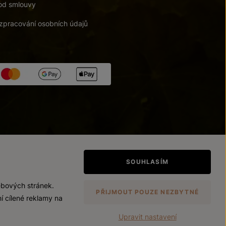
od smlouvy
zpracování osobních údajů
tupnosti
/
Upravit nastavení
SOUHLASÍM
ebových stránek.
PŘIJMOUT POUZE NEZBYTNÉ
í cílené reklamy na
Upravit nastavení