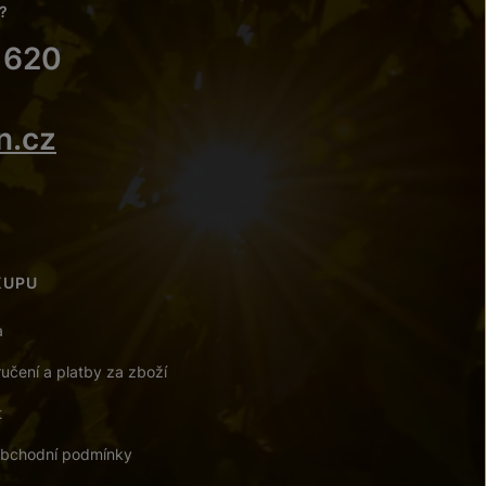
?
 620
n.cz
KUPU
a
učení a platby za zboží
t
bchodní podmínky