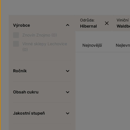
Odrůda:
Viniční 
Výrobce
Hibernal
Waldb
Znovín Znojmo
(0)
Vinné sklepy Lechovice
Nejnovější
Nejlevn
(0)
Ročník
Obsah cukru
Jakostní stupeň