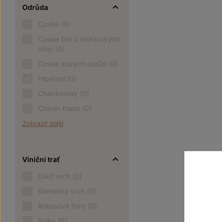
Odrůda
Cuvée
(0)
Cuvée bílé z moravských
vinic
(0)
Cuvée starých odrůd
(0)
Hibernal
(0)
Chardonnay
(0)
Chenin blanc
(0)
Zobrazit další
Viniční trať
Dívčí vrch
(0)
Kamenný vrch
(0)
Kokusové hory
(0)
Kolby
(0)