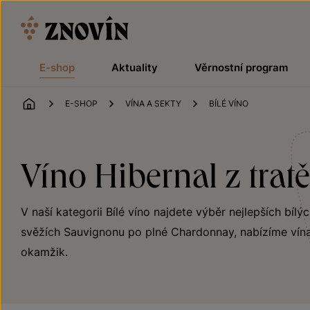
Přeskočit na obsah
E-shop
Aktuality
Věrnostní program
ÚVOD
E-SHOP
VÍNA A SEKTY
BÍLÉ VÍNO
Víno Hibernal z trat
V naší kategorii Bílé víno najdete výběr nejlepších bílý
svěžích Sauvignonu po plné Chardonnay, nabízíme vína
okamžik.