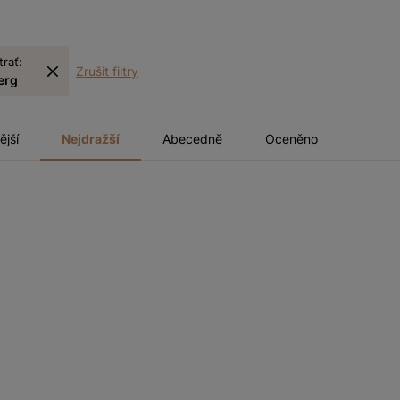
trať:
Zrušit filtry
erg
ější
Nejdražší
Abecedně
Oceněno