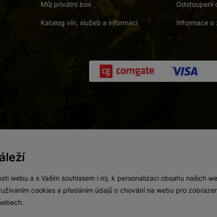
Můj privátní box
Odstoupení 
Katalog vín, služeb a informací
Informace o 
 a. s.
/
Vnitřní oznamovací systém (whistleblowing)
/
Prohlášení o přís
leží
Zákaz prodeje alkoholických nápojů osobám mladším 18 let.
Vytvořil
webProgress
sti webu a s Vaším souhlasem i mj. k personalizaci obsahu našich w
 využívaním cookies a předáním údajů o chování na webu pro zobrazen
 webech.