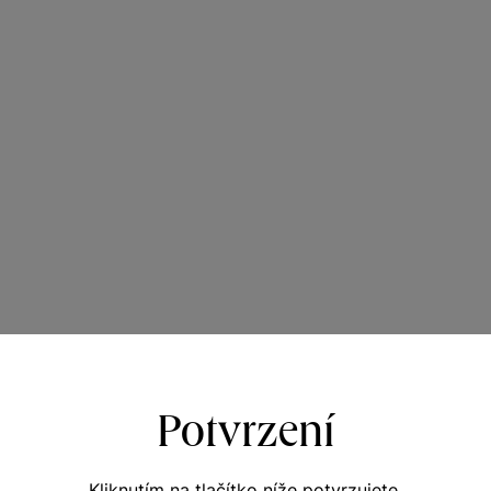
Potvrzení
Kliknutím na tlačítko níže potvrzujete,