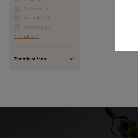
Na vinici
(0)
Na výsluní
(0)
Waldberg
(0)
Zobrazit další
Tematická řada