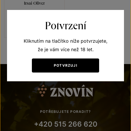
Irsai Oliver
Přívlastková vína z VS
Lechovice
pozdní sběr 2024
Potvrzení
Šarže 2409
190
Kč
Kliknutím na tlačítko níže potvrzujete,
že je vám více než 18 let.
POTVRZUJI
POTŘEBUJETE PORADIT?
+420 515 266 620