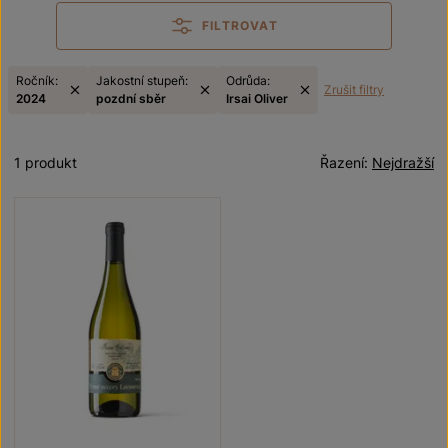
FILTROVAT
Ročník:
Jakostní stupeň:
Odrůda:
Zrušit filtry
2024
pozdní sběr
Irsai Oliver
1 produkt
Řazení:
Nejdražší